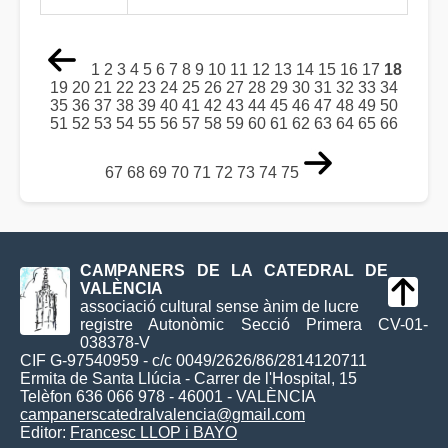
1
2
3
4
5
6
7
8
9
10
11
12
13
14
15
16
17
18
19
20
21
22
23
24
25
26
27
28
29
30
31
32
33
34
35
36
37
38
39
40
41
42
43
44
45
46
47
48
49
50
51
52
53
54
55
56
57
58
59
60
61
62
63
64
65
66
67
68
69
70
71
72
73
74
75
CAMPANERS DE LA CATEDRAL DE
VALÈNCIA
associació cultural sense ànim de lucre
registre Autonòmic Secció Primera CV-01-
038378-V
CIF G-97540959 - c/c 0049/2626/86/2814120711
Ermita de Santa Llúcia - Carrer de l'Hospital, 15
Telèfon 636 066 978 - 46001 - VALÈNCIA
campanerscatedralvalencia@gmail.com
Editor:
Francesc LLOP i BAYO