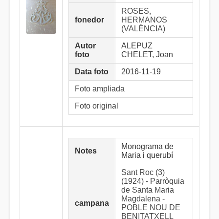
ROSES,
fonedor
HERMANOS
(VALÈNCIA)
Autor
ALEPUZ
foto
CHELET, Joan
Data foto
2016-11-19
Foto ampliada
Foto original
Monograma de
Notes
Maria i querubí
Sant Roc (3)
(1924) - Parròquia
de Santa Maria
Magdalena -
campana
POBLE NOU DE
BENITATXELL