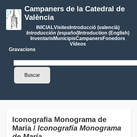
Campaners de la Catedral de
València
INICIAL
Visites
Introducció (valencià)
Introducción (español)
Introduction (English)
Inventaris
Municipis
Campaners
Fonedors
Vídeos
Gravacions
Iconografia Monograma de
Maria /
Iconografía Monograma
de María