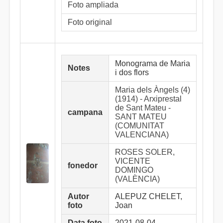
Foto ampliada
Foto original
Monograma de Maria
Notes
i dos flors
Maria dels Àngels (4)
(1914) - Arxiprestal
de Sant Mateu -
campana
SANT MATEU
(COMUNITAT
VALENCIANA)
ROSES SOLER,
VICENTE
fonedor
DOMINGO
(VALÈNCIA)
Autor
ALEPUZ CHELET,
foto
Joan
Data foto
2021-08-04