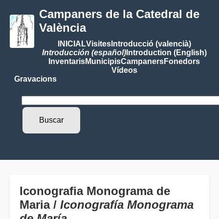
Campaners de la Catedral de
València
INICIAL
Visites
Introducció (valencià)
Introducción (español)
Introduction (English)
Inventaris
Municipis
Campaners
Fonedors
Vídeos
Gravacions
Iconografia Monograma de
Maria /
Iconografía Monograma
de María