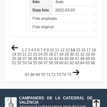
foto
Joan
Data foto
2022-03-03
Foto ampliada
Foto original
1
2
3
4
5
6
7
8
9
10
11
12
13
14
15
16
17
18
19
20
21
22
23
24
25
26
27
28
29
30
31
32
33
34
35
36
37
38
39
40
41
42
43
44
45
46
47
48
49
50
51
52
53
54
55
56
57
58
59
60
61
62
63
64
65
66
67
68
69
70
71
72
73
74
75
CAMPANERS DE LA CATEDRAL DE
VALÈNCIA
associació cultural sense ànim de lucre