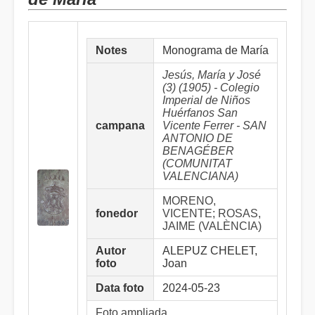
Notes
Monograma de María
Jesús, María y José
(3) (1905) - Colegio
Imperial de Niños
Huérfanos San
campana
Vicente Ferrer - SAN
ANTONIO DE
BENAGÉBER
(COMUNITAT
VALENCIANA)
MORENO,
fonedor
VICENTE; ROSAS,
JAIME (VALÈNCIA)
Autor
ALEPUZ CHELET,
foto
Joan
Data foto
2024-05-23
Foto ampliada