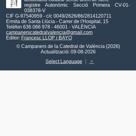
registre Autonòmic Secció Primera CV-01-
038378-V
CIF G-97540959 - c/c 0049/2626/86/2814120711
Ermita de Santa Llúcia - Carrer de l'Hospital, 15
Telèfon 636 066 978 - 46001 - VALÈNCIA
campanerscatedralvalencia@gmail.com
Editor:
Francesc LLOP i BAYO
© Campaners de la Catedral de València (2026)
Actualització: 09-08-2026
Select Language
▼