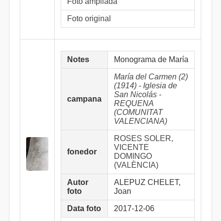
Foto ampliada
Foto original
Notes
Monograma de María
María del Carmen (2)
(1914) - Iglesia de
San Nicolás -
campana
REQUENA
(COMUNITAT
VALENCIANA)
ROSES SOLER,
VICENTE
fonedor
DOMINGO
(VALÈNCIA)
Autor
ALEPUZ CHELET,
foto
Joan
Data foto
2017-12-06