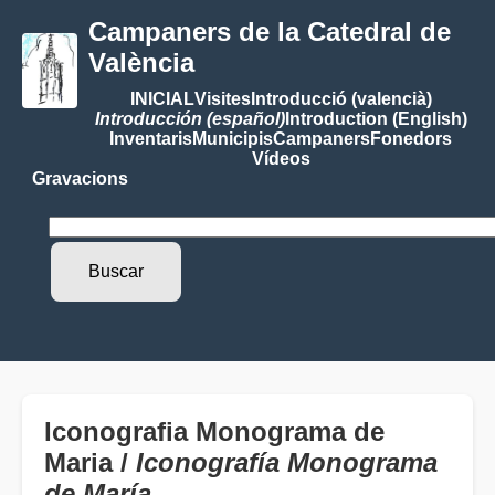
Campaners de la Catedral de
València
INICIAL
Visites
Introducció (valencià)
Introducción (español)
Introduction (English)
Inventaris
Municipis
Campaners
Fonedors
Vídeos
Gravacions
Iconografia Monograma de
Maria /
Iconografía Monograma
de María