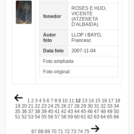
ROSES E HIJO,
VICENTE
fonedor
(ATZENETA
D'ALBAIDA)
Autor
LLOP i BAYO,
foto
Francesc
Data foto
2007-11-04
Foto ampliada
Foto original
1
2
3
4
5
6
7
8
9
10
11
12
13
14
15
16
17
18
19
20
21
22
23
24
25
26
27
28
29
30
31
32
33
34
35
36
37
38
39
40
41
42
43
44
45
46
47
48
49
50
51
52
53
54
55
56
57
58
59
60
61
62
63
64
65
66
67
68
69
70
71
72
73
74
75