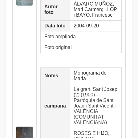
ÁLVARO MUÑOZ,
Autor
Mari Carmen; LLOP
foto
i BAYO, Francesc
Data foto
2004-09-20
Foto ampliada
Foto original
Monograma de
Notes
Maria
La gran, Sant Josep
(2) (1900) -
Parròquia de Sant
campana
Joan i Sant Vicent -
VALÈNCIA
(COMUNITAT
VALENCIANA)
ROSES E HIJO,