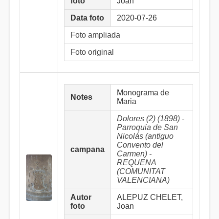
foto
Joan
Data foto
2020-07-26
Foto ampliada
Foto original
Monograma de
Notes
Maria
Dolores (2) (1898) -
Parroquia de San
Nicolás (antiguo
Convento del
campana
Carmen) -
REQUENA
(COMUNITAT
VALENCIANA)
Autor
ALEPUZ CHELET,
foto
Joan