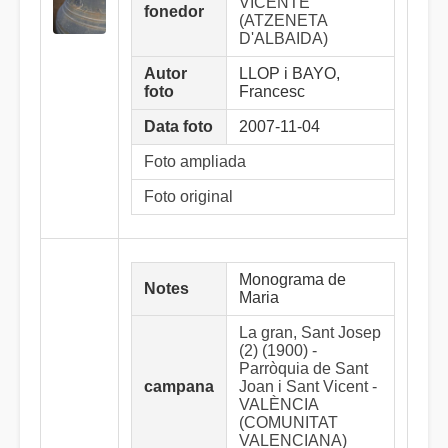
VICENTE
fonedor
(ATZENETA
D'ALBAIDA)
Autor
LLOP i BAYO,
foto
Francesc
Data foto
2007-11-04
Foto ampliada
Foto original
Monograma de
Notes
Maria
La gran, Sant Josep
(2) (1900) -
Parròquia de Sant
campana
Joan i Sant Vicent -
VALÈNCIA
(COMUNITAT
VALENCIANA)