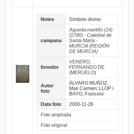
Notes
Símbolo divino
Agueda-martillo (14)
(1790) - Catedral de
campana
Santa María -
MURCIA (REGIÓN
DE MURCIA)
VENERO,
fonedor
FERNANDO DE
(MERUELO)
ÁLVARO MUÑOZ,
Autor
Mari Carmen; LLOP i
foto
BAYO, Francesc
Data foto
2000-11-26
Foto ampliada
Foto original