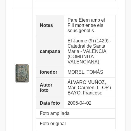
Pare Etern amb el
Notes
Fill mort entre els
seus genolls
El Jaume (9) (1429) -
Catedral de Santa
campana
Maria - VALÈNCIA
(COMUNITAT
VALENCIANA)
fonedor
MOREL, TOMÁS
ÁLVARO MUÑOZ,
Autor
Mari Carmen; LLOP i
foto
BAYO, Francesc
Data foto
2005-04-02
Foto ampliada
Foto original