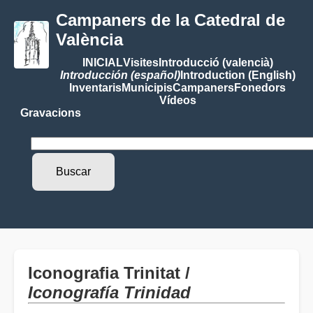
Campaners de la Catedral de
València
INICIAL
Visites
Introducció (valencià)
Introducción (español)
Introduction (English)
Inventaris
Municipis
Campaners
Fonedors
Vídeos
Gravacions
Iconografia Trinitat /
Iconografía Trinidad