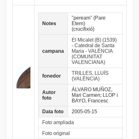
"peream" (Pare
Notes
Etern)
(crucifixió)
El Micalet (B) (1539)
- Catedral de Santa
campana
Maria - VALÈNCIA
(COMUNITAT
VALENCIANA)
TRILLES, LLUÍS
fonedor
(VALÈNCIA)
ÁLVARO MUÑOZ,
Autor
Mari Carmen; LLOP i
foto
BAYO, Francesc
Data foto
2005-05-15
Foto ampliada
Foto original