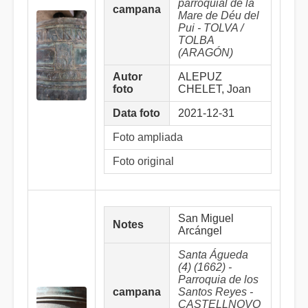
parroquial de la
campana
Mare de Déu del
Pui - TOLVA /
TOLBA
(ARAGÓN)
Autor
ALEPUZ
foto
CHELET, Joan
Data foto
2021-12-31
Foto ampliada
Foto original
San Miguel
Notes
Arcángel
Santa Águeda
(4) (1662) -
Parroquia de los
campana
Santos Reyes -
CASTELLNOVO