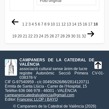
Foto original
1
2
3
4
5
6
7
8
9
10
11
12
13
14
15
16
17
18
19
20
21
22
23
24
25
26
27
28
29
30
31
32
CAMPANERS DE LA CATEDRAL DE
VALÈNCIA
associació cultural sense ànim de lucre
registre Autonòmic Secció Primera CV-01-
038378-V
CIF G-97540959 - c/c 0049/2626/86/2814120711
Ermita de Santa Llúcia - Carrer de l'Hospital, 15
Telèfon 636 066 978 - 46001 - VALÈNCIA
campanerscatedralvalencia@gmail.com
Editor:
Francesc LLOP i BAYO
© Campaners de la Catedral de València (2026)