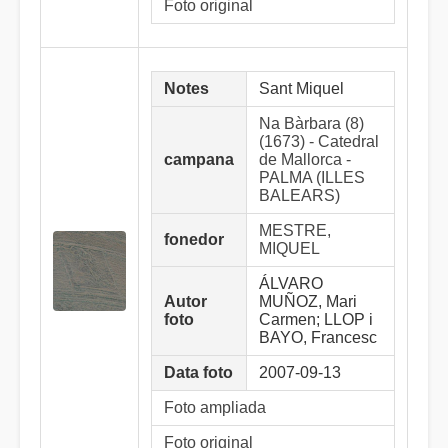
Foto original
Notes
Sant Miquel
Na Bàrbara (8)
(1673) - Catedral
campana
de Mallorca -
PALMA (ILLES
BALEARS)
MESTRE,
fonedor
MIQUEL
ÁLVARO
Autor
MUÑOZ, Mari
foto
Carmen; LLOP i
BAYO, Francesc
Data foto
2007-09-13
Foto ampliada
Foto original