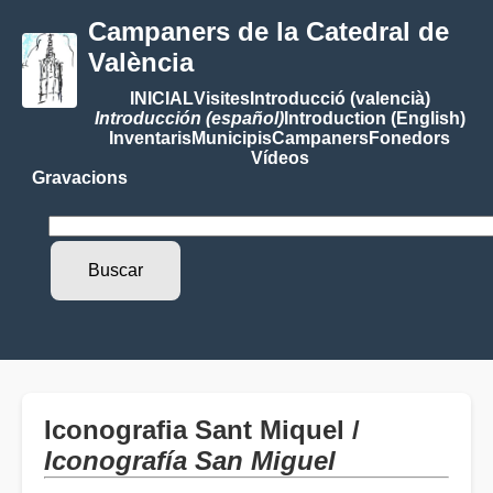
Campaners de la Catedral de
València
INICIAL
Visites
Introducció (valencià)
Introducción (español)
Introduction (English)
Inventaris
Municipis
Campaners
Fonedors
Vídeos
Gravacions
Iconografia Sant Miquel /
Iconografía San Miguel