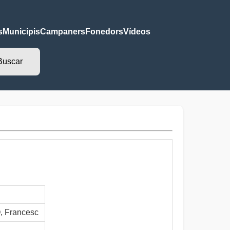
s
Municipis
Campaners
Fonedors
Vídeos
 Francesc