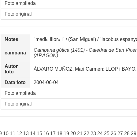
Foto ampliada
Foto original
Notes
"medi
illor
i" / (San Miguel) / "iacobus espanyo
u
u
Campana gótica (1401) - Catedral de San Vice
campana
(ARAGÓN)
Autor
ÁLVARO MUÑOZ, Mari Carmen; LLOP i BAYO,
foto
Data foto
2004-06-04
Foto ampliada
Foto original
9
10
11
12
13
14
15
16
17
18
19
20
21
22
23
24
25
26
27
28
29