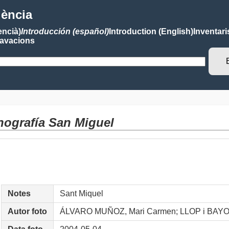
lència
encià)
Introducción (español)
Introduction (English)
Inventari
avacions
nografía San Miguel
Notes
Sant Miquel
Autor foto
ÁLVARO MUÑOZ, Mari Carmen; LLOP i BAYO,