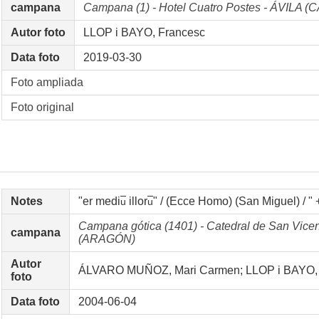
campana
Campana (1) - Hotel Cuatro Postes - ÁVILA 
Autor foto
LLOP i BAYO, Francesc
Data foto
2019-03-30
Foto ampliada
Foto original
Notes
"er medi
illor
" / (Ecce Homo) (San Miguel) / " 
u
u
Campana gótica (1401) - Catedral de San Vice
campana
(ARAGÓN)
Autor
ÁLVARO MUÑOZ, Mari Carmen; LLOP i BAYO,
foto
Data foto
2004-06-04