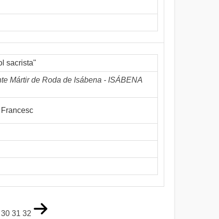
l sacrista"
nte Mártir de Roda de Isábena - ISÁBENA
 Francesc
30
31
32