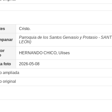
tes
Cristo.
Parroquia de los Santos Gervasio y Protasio - 
mpanar
LEÓN)
tor
HERNANDO CHICO, Ulises
o
a foto
2026-05-08
o ampliada
o original