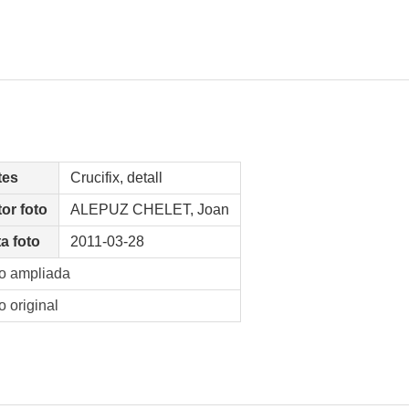
tes
Crucifix, detall
or foto
ALEPUZ CHELET, Joan
a foto
2011-03-28
o ampliada
o original