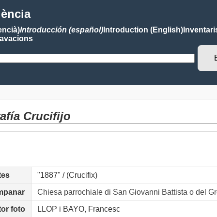
lència
encià)
Introducción (español)
Introduction (English)
Inventari
avacions
afía Crucifijo
tes
"1887" / (Crucifix)
mpanar
Chiesa parrochiale di San Giovanni Battista o del G
or foto
LLOP i BAYO, Francesc