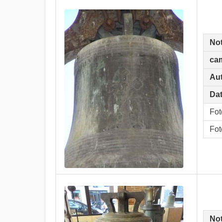
No
ca
Aut
Dat
Fot
Fot
No