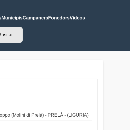
s
Municipis
Campaners
Fonedors
Vídeos
roppo (Molini di Prelà) - PRELÀ - (LIGURIA)