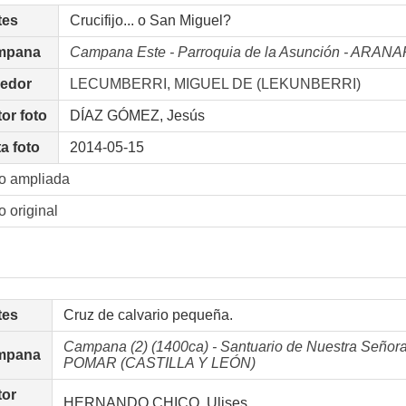
tes
Crucifijo... o San Miguel?
mpana
Campana Este - Parroquia de la Asunción - A
nedor
LECUMBERRI, MIGUEL DE (LEKUNBERRI)
or foto
DÍAZ GÓMEZ, Jesús
a foto
2014-05-15
o ampliada
o original
tes
Cruz de calvario pequeña.
Campana (2) (1400ca) - Santuario de Nuestra Señora
mpana
POMAR (CASTILLA Y LEÓN)
tor
HERNANDO CHICO, Ulises