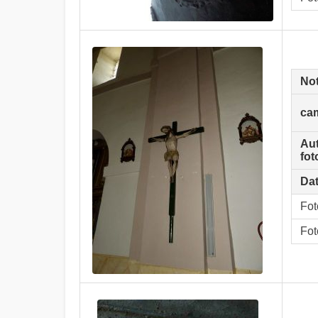
No
ca
Au
fot
Dat
Fot
Fot