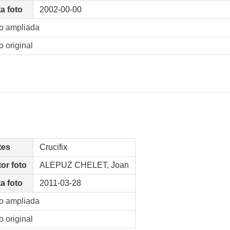
a foto
2002-00-00
o ampliada
o original
tes
Crucifix
or foto
ALEPUZ CHELET, Joan
a foto
2011-03-28
o ampliada
o original