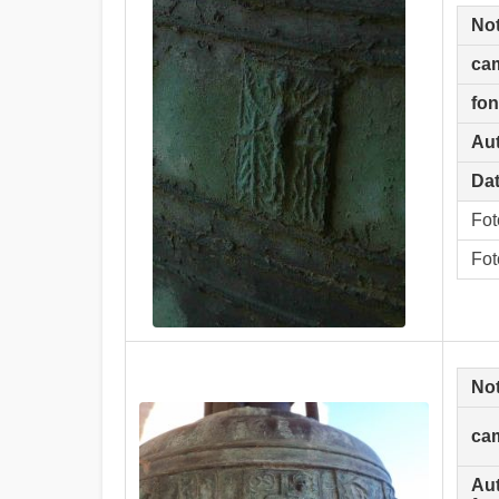
No
ca
fo
Aut
Dat
Fot
Fot
No
ca
Au