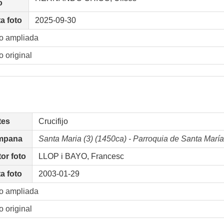
o
a foto
2025-09-30
o ampliada
o original
tes
Crucifijo
mpana
Santa Maria (3) (1450ca) - Parroquia de Santa 
or foto
LLOP i BAYO, Francesc
a foto
2003-01-29
o ampliada
o original