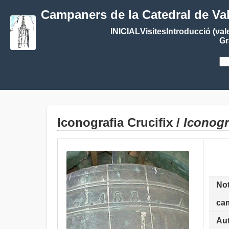
Campaners de la Catedral de Va
INICIAL
Visites
Introducció (val
Gr
Iconografia Crucifix /
Iconogr
No
ca
Aut