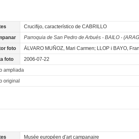
tes
Crucifijo, característico de CABRILLO
mpanar
Parroquia de San Pedro de Arbués - BAILO - (ARA
or foto
ÁLVARO MUÑOZ, Mari Carmen; LLOP i BAYO, Fra
a foto
2006-07-22
o ampliada
o original
tes
Musée européen d'art campanaire