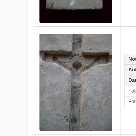
No
Aut
Dat
Fot
Fot