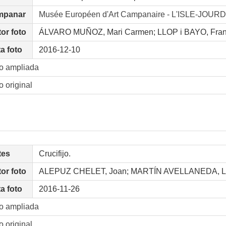
mpanar
Musée Européen d'Art Campanaire - L'ISLE-JOURD
or foto
ÁLVARO MUÑOZ, Mari Carmen; LLOP i BAYO, Fra
a foto
2016-12-10
o ampliada
o original
tes
Crucifijo.
or foto
ALEPUZ CHELET, Joan; MARTÍN AVELLANEDA, L
a foto
2016-11-26
o ampliada
o original