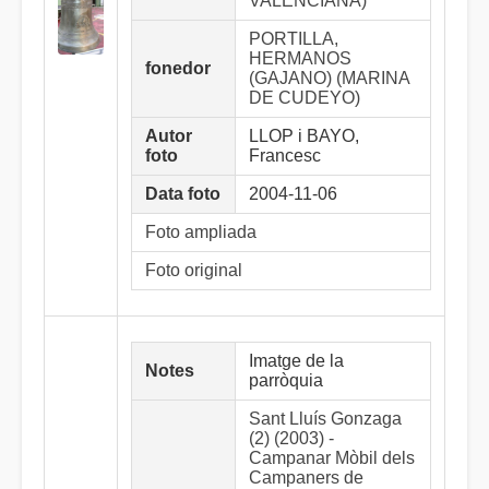
VALENCIANA)
PORTILLA,
HERMANOS
fonedor
(GAJANO) (MARINA
DE CUDEYO)
Autor
LLOP i BAYO,
foto
Francesc
Data foto
2004-11-06
Foto ampliada
Foto original
Imatge de la
Notes
parròquia
Sant Lluís Gonzaga
(2) (2003) -
Campanar Mòbil dels
Campaners de