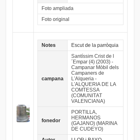
Foto ampliada
Foto original
Notes
Escut de la parròquia
Santíssim Crist de l
´Empar (4) (2003) -
Campanar Mòbil dels
Campaners de
campana
L'Alqueria -
L'ALQUERIA DE LA
COMTESSA
(COMUNITAT
VALENCIANA)
PORTILLA,
HERMANOS
fonedor
(GAJANO) (MARINA
DE CUDEYO)
Autor
LLOP i BAYO,