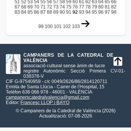
51
52
53
54
55
56
57
58
59
60
61
62
63
64
65
66
67
68
69
70
71
72
73
74
75
76
77
78
79
80
81
82
83
84
85
86
87
88
89
90
91
92
93
94
95
96
97
98
99
100
101
102
103
CAMPANERS DE LA CATEDRAL DE
VALÈNCIA
associació cultural sense ànim de lucre
registre Autonòmic Secció Primera CV-01-
038378-V
CIF G-97540959 - c/c 0049/2626/86/2814120711
Ermita de Santa Llúcia - Carrer de l'Hospital, 15
Telèfon 636 066 978 - 46001 - VALÈNCIA
campanerscatedralvalencia@gmail.com
Editor:
Francesc LLOP i BAYO
© Campaners de la Catedral de València (2026)
Actualització: 07-08-2026