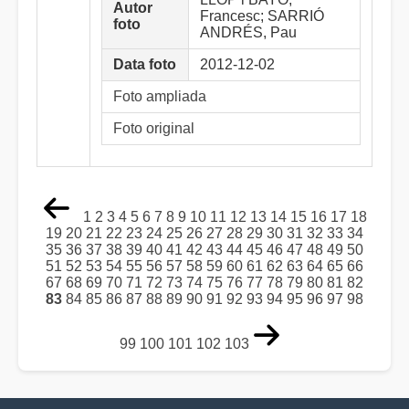
Autor
Francesc; SARRIÓ
foto
ANDRÉS, Pau
Data foto
2012-12-02
Foto ampliada
Foto original
1
2
3
4
5
6
7
8
9
10
11
12
13
14
15
16
17
18
19
20
21
22
23
24
25
26
27
28
29
30
31
32
33
34
35
36
37
38
39
40
41
42
43
44
45
46
47
48
49
50
51
52
53
54
55
56
57
58
59
60
61
62
63
64
65
66
67
68
69
70
71
72
73
74
75
76
77
78
79
80
81
82
83
84
85
86
87
88
89
90
91
92
93
94
95
96
97
98
99
100
101
102
103