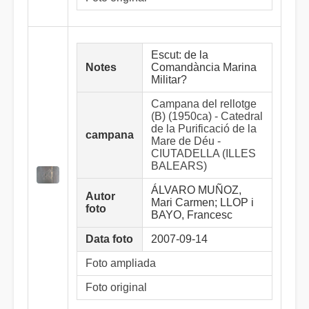
Escut: de la
Notes
Comandància Marina
Militar?
Campana del rellotge
(B) (1950ca) - Catedral
de la Purificació de la
campana
Mare de Déu -
CIUTADELLA (ILLES
BALEARS)
ÁLVARO MUÑOZ,
Autor
Mari Carmen; LLOP i
foto
BAYO, Francesc
Data foto
2007-09-14
Foto ampliada
Foto original