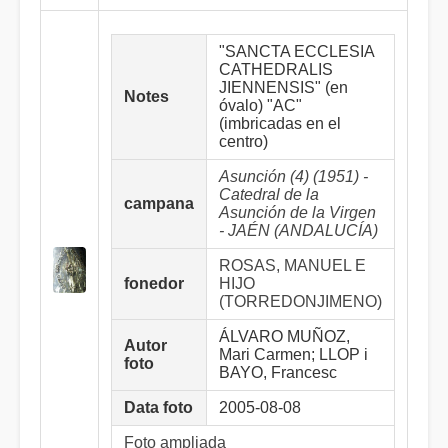
"SANCTA ECCLESIA
CATHEDRALIS
JIENNENSIS" (en
Notes
óvalo) "AC"
(imbricadas en el
centro)
Asunción (4) (1951) -
Catedral de la
campana
Asunción de la Virgen
- JAÉN (ANDALUCÍA)
ROSAS, MANUEL E
fonedor
HIJO
(TORREDONJIMENO)
ÁLVARO MUÑOZ,
Autor
Mari Carmen; LLOP i
foto
BAYO, Francesc
Data foto
2005-08-08
Foto ampliada