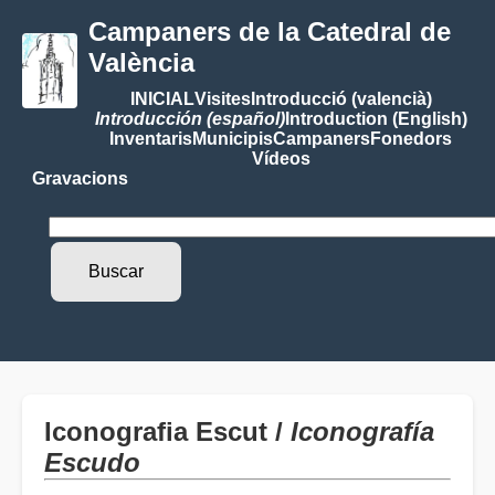
Campaners de la Catedral de
València
INICIAL
Visites
Introducció (valencià)
Introducción (español)
Introduction (English)
Inventaris
Municipis
Campaners
Fonedors
Vídeos
Gravacions
Iconografia Escut /
Iconografía
Escudo