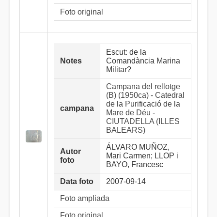
Foto original
Escut: de la
Notes
Comandància Marina
Militar?
Campana del rellotge
(B) (1950ca) - Catedral
de la Purificació de la
campana
Mare de Déu -
CIUTADELLA (ILLES
BALEARS)
ÁLVARO MUÑOZ,
Autor
Mari Carmen; LLOP i
foto
BAYO, Francesc
Data foto
2007-09-14
Foto ampliada
Foto original