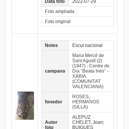
Data foto
2022-07-29
Foto ampliada
Foto original
Notes
Escut nacional
Maria Mercé de
Sant Agustí (2)
(1947) - Centre de
campana
Dia "Beata Inés" -
XÀBIA
(COMUNITAT
VALENCIANA)
ROSES,
fonedor
HERMANOS
(SILLA)
ALEPUZ
Autor
CHELET, Joan;
foto
BUIGUES