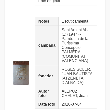
Foto original
Notes
Escut carmelità
Sant Antoni Abat
(1) (1947) -
Parròquia de la
Puríssima
campana
Concepció -
PALMERA
(COMUNITAT
VALENCIANA)
ROSES SOLER,
JUAN BAUTISTA
fonedor
(ATZENETA
D'ALBAIDA)
Autor
ALEPUZ
foto
CHELET, Joan
Data foto
2020-07-04