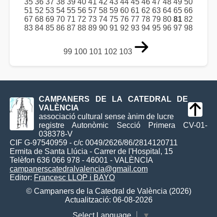
35
36
37
38
39
40
41
42
43
44
45
46
47
48
49
50
51
52
53
54
55
56
57
58
59
60
61
62
63
64
65
66
67
68
69
70
71
72
73
74
75
76
77
78
79
80
81
82
83
84
85
86
87
88
89
90
91
92
93
94
95
96
97
98
99
100
101
102
103
CAMPANERS DE LA CATEDRAL DE
VALÈNCIA
associació cultural sense ànim de lucre
registre Autonòmic Secció Primera CV-01-
038378-V
CIF G-97540959 - c/c 0049/2626/86/2814120711
Ermita de Santa Llúcia - Carrer de l'Hospital, 15
Telèfon 636 066 978 - 46001 - VALÈNCIA
campanerscatedralvalencia@gmail.com
Editor:
Francesc LLOP i BAYO
© Campaners de la Catedral de València (2026)
Actualització: 06-08-2026
Select Language
▼