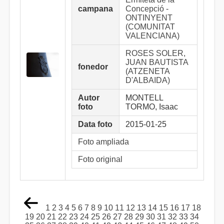
campana
Concepció -
ONTINYENT
(COMUNITAT
VALENCIANA)
ROSES SOLER,
JUAN BAUTISTA
fonedor
(ATZENETA
D'ALBAIDA)
Autor
MONTELL
foto
TORMO, Isaac
Data foto
2015-01-25
Foto ampliada
Foto original
1
2
3
4
5
6
7
8
9
10
11
12
13
14
15
16
17
18
19
20
21
22
23
24
25
26
27
28
29
30
31
32
33
34