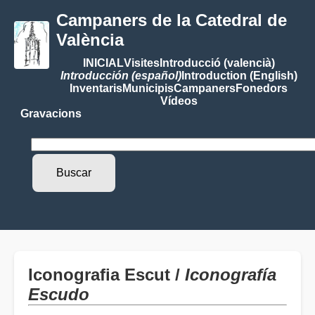
Campaners de la Catedral de
València
INICIAL
Visites
Introducció (valencià)
Introducción (español)
Introduction (English)
Inventaris
Municipis
Campaners
Fonedors
Vídeos
Gravacions
Iconografia Escut /
Iconografía
Escudo