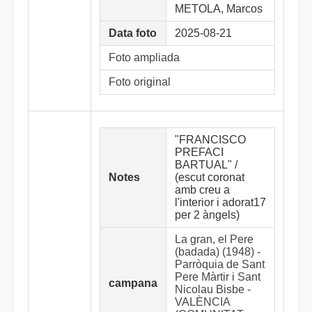
METOLA, Marcos
Data foto
2025-08-21
Foto ampliada
Foto original
"FRANCISCO
PREFACI
BARTUAL" /
Notes
(escut coronat
amb creu a
l'interior i adorat17
per 2 àngels)
La gran, el Pere
(badada) (1948) -
Parròquia de Sant
Pere Màrtir i Sant
campana
Nicolau Bisbe -
VALÈNCIA