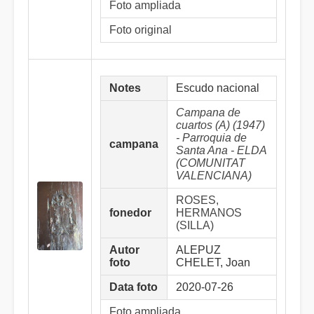
Foto ampliada
Foto original
Notes
Escudo nacional
Campana de
cuartos (A) (1947)
- Parroquia de
campana
Santa Ana - ELDA
(COMUNITAT
VALENCIANA)
ROSES,
fonedor
HERMANOS
(SILLA)
Autor
ALEPUZ
foto
CHELET, Joan
Data foto
2020-07-26
Foto ampliada