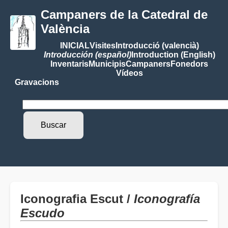
Campaners de la Catedral de
València
INICIAL
Visites
Introducció (valencià)
Introducción (español)
Introduction (English)
Inventaris
Municipis
Campaners
Fonedors
Vídeos
Gravacions
Iconografia Escut /
Iconografía
Escudo