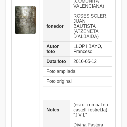
(COMUNITAT
VALENCIANA)
ROSES SOLER,
JUAN
fonedor
BAUTISTA
(ATZENETA
D'ALBAIDA)
Autor
LLOP i BAYO,
foto
Francesc
Data foto
2010-05-12
Foto ampliada
Foto original
(escut coronat en
Notes
castell i estrel.la)
"J V L"
Divina Pastora