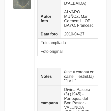
D'ALBAIDA)
ÁLVARO
Autor
MUÑOZ, Mari
foto
Carmen; LLOP i
BAYO, Francesc
Data foto
2010-04-27
Foto ampliada
Foto original
(escut coronat en
Notes
castell i estrel.la)
"J V L"
Divina Pastora
(3) (1945) -
Parròquia del
campana
Bon Pastor -
VALÈNCIA