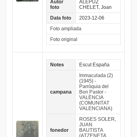
Autor
ALEPUZ
foto
CHELET, Joan
Data foto
2023-12-06
Foto ampliada
Foto original
Notes
Escut España
Immaculada (2)
(1945) -
Parròquia del
campana
Bon Pastor -
VALÈNCIA
(COMUNITAT
VALENCIANA)
ROSES SOLER,
JUAN
fonedor
BAUTISTA
(ATZENETA