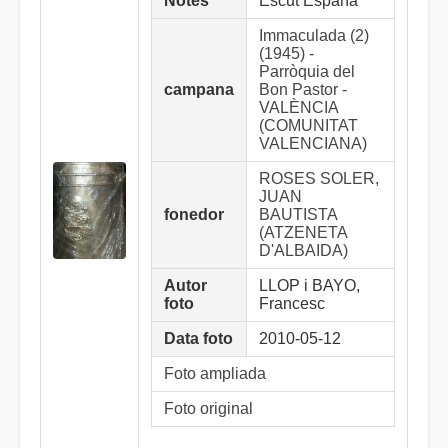
Notes
Escut España
Immaculada (2)
(1945) -
Parròquia del
campana
Bon Pastor -
VALÈNCIA
(COMUNITAT
VALENCIANA)
ROSES SOLER,
JUAN
fonedor
BAUTISTA
(ATZENETA
D'ALBAIDA)
Autor
LLOP i BAYO,
foto
Francesc
Data foto
2010-05-12
Foto ampliada
Foto original