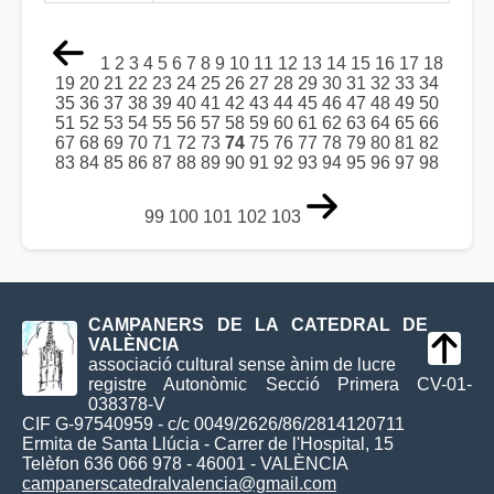
1
2
3
4
5
6
7
8
9
10
11
12
13
14
15
16
17
18
19
20
21
22
23
24
25
26
27
28
29
30
31
32
33
34
35
36
37
38
39
40
41
42
43
44
45
46
47
48
49
50
51
52
53
54
55
56
57
58
59
60
61
62
63
64
65
66
67
68
69
70
71
72
73
74
75
76
77
78
79
80
81
82
83
84
85
86
87
88
89
90
91
92
93
94
95
96
97
98
99
100
101
102
103
CAMPANERS DE LA CATEDRAL DE
VALÈNCIA
associació cultural sense ànim de lucre
registre Autonòmic Secció Primera CV-01-
038378-V
CIF G-97540959 - c/c 0049/2626/86/2814120711
Ermita de Santa Llúcia - Carrer de l'Hospital, 15
Telèfon 636 066 978 - 46001 - VALÈNCIA
campanerscatedralvalencia@gmail.com