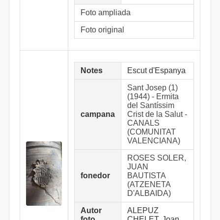
Foto ampliada
Foto original
Notes
Escut d'Espanya
Sant Josep (1)
(1944) - Ermita
del Santíssim
campana
Crist de la Salut -
CANALS
(COMUNITAT
VALENCIANA)
ROSES SOLER,
JUAN
fonedor
BAUTISTA
(ATZENETA
D'ALBAIDA)
Autor
ALEPUZ
foto
CHELET, Joan