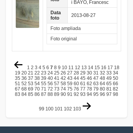
i BAYO, Francesc
Data
2013-08-27
foto
Foto ampliada
Foto original
1
2
3
4
5
6
7
8
9
10
11
12
13
14
15
16
17
18
19
20
21
22
23
24
25
26
27
28
29
30
31
32
33
34
35
36
37
38
39
40
41
42
43
44
45
46
47
48
49
50
51
52
53
54
55
56
57
58
59
60
61
62
63
64
65
66
67
68
69
70
71
72
73
74
75
76
77
78
79
80
81
82
83
84
85
86
87
88
89
90
91
92
93
94
95
96
97
98
99
100
101
102
103