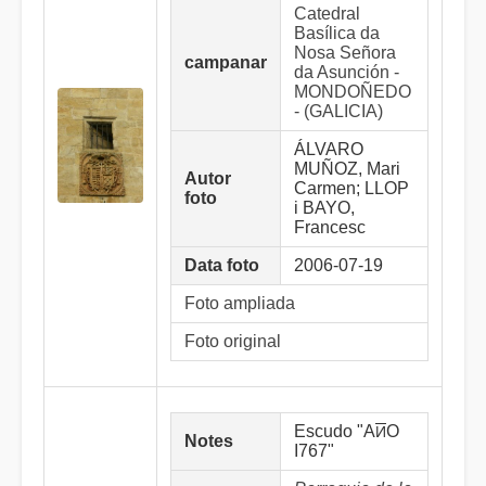
Catedral
Basílica da
Nosa Señora
campanar
da Asunción -
MONDOÑEDO
- (GALICIA)
ÁLVARO
MUÑOZ, Mari
Autor
Carmen; LLOP
foto
i BAYO,
Francesc
Data foto
2006-07-19
Foto ampliada
Foto original
Escudo "A
O
И
Notes
I767"