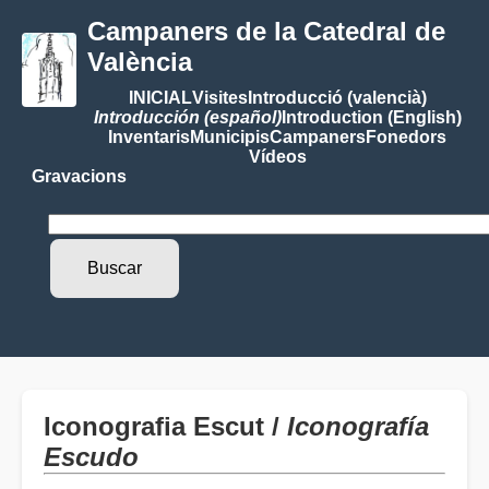
Campaners de la Catedral de
València
INICIAL
Visites
Introducció (valencià)
Introducción (español)
Introduction (English)
Inventaris
Municipis
Campaners
Fonedors
Vídeos
Gravacions
Iconografia Escut /
Iconografía
Escudo