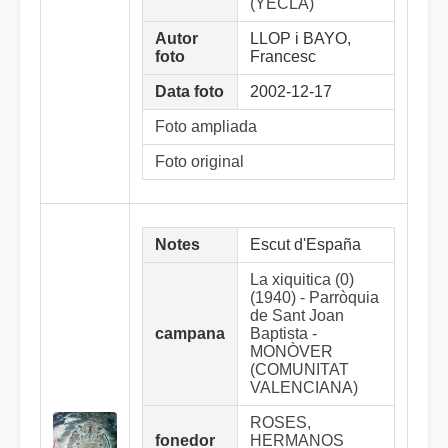
(YECLA)
Autor
LLOP i BAYO,
foto
Francesc
Data foto
2002-12-17
Foto ampliada
Foto original
Notes
Escut d'España
La xiquitica (0)
(1940) - Parròquia
de Sant Joan
campana
Baptista -
MONÒVER
(COMUNITAT
VALENCIANA)
ROSES,
fonedor
HERMANOS