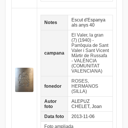
Escut d'Espanya
Notes
als anys 40
El Valer, la gran
(7) (1940) -
Parròquia de Sant
Valer i Sant Vicent
campana
Màrtir de Russafa
- VALÈNCIA
(COMUNITAT
VALENCIANA)
ROSES,
fonedor
HERMANOS
(SILLA)
Autor
ALEPUZ
foto
CHELET, Joan
Data foto
2013-11-06
Foto ampliada