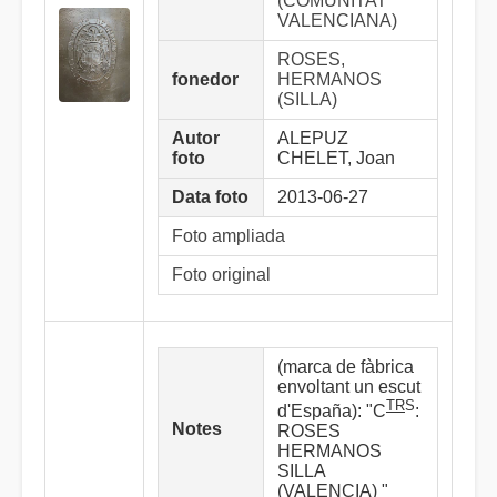
(COMUNITAT
VALENCIANA)
ROSES,
fonedor
HERMANOS
(SILLA)
Autor
ALEPUZ
foto
CHELET, Joan
Data foto
2013-06-27
Foto ampliada
Foto original
(marca de fàbrica
envoltant un escut
TR
S
d'España): "C
:
Notes
ROSES
HERMANOS
SILLA
(VALENCIA) "