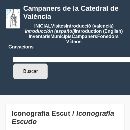
Campaners de la Catedral de
València
INICIAL
Visites
Introducció (valencià)
Introducción (español)
Introduction (English)
Inventaris
Municipis
Campaners
Fonedors
Vídeos
Gravacions
Iconografia Escut /
Iconografía
Escudo