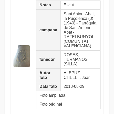
Notes
Escut
Sant Antoni Abat,
la Puçolenca (3)
(1940) - Parròquia
de Sant Antoni
campana
Abat -
RAFELBUNYOL
(COMUNITAT
VALENCIANA)
ROSES,
fonedor
HERMANOS
(SILLA)
Autor
ALEPUZ
foto
CHELET, Joan
Data foto
2013-08-29
Foto ampliada
Foto original