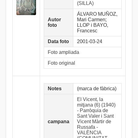
(SILLA)
ÁLVARO MUÑOZ,
Autor
Mari Carmen;
foto
LLOP i BAYO,
Francesc
Data foto
2001-03-24
Foto ampliada
Foto original
Notes
(marca de fàbrica)
El Vicent, la
mitjana (6) (1940)
- Parròquia de
Sant Valer i Sant
campana
Vicent Màrtir de
Russafa -
VALÈNCIA