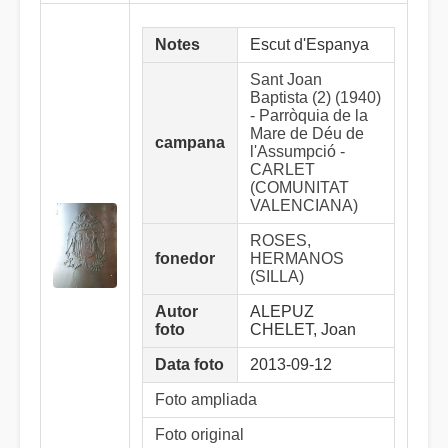
Notes
Escut d'Espanya
Sant Joan
Baptista (2) (1940)
- Parròquia de la
Mare de Déu de
campana
l'Assumpció -
CARLET
(COMUNITAT
VALENCIANA)
ROSES,
fonedor
HERMANOS
(SILLA)
Autor
ALEPUZ
foto
CHELET, Joan
Data foto
2013-09-12
Foto ampliada
Foto original