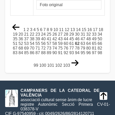
Foto original
1
2
3
4
5
6
7
8
9
10
11
12
13
14
15
16
17
18
19
20
21
22
23
24
25
26
27
28
29
30
31
32
33
34
35
36
37
38
39
40
41
42
43
44
45
46
47
48
49
50
51
52
53
54
55
56
57
58
59
60
61
62
63
64
65
66
67
68
69
70
71
72
73
74
75
76
77
78
79
80
81
82
83
84
85
86
87
88
89
90
91
92
93
94
95
96
97
98
99
100
101
102
103
CAMPANERS DE LA CATEDRAL DE
VALÈNCIA
associació cultural sense ànim de lucre
registre Autonòmic Secció Primera CV-01-
038378-V
CIF G-97540959 - c/c 0049/2626/86/2814120711