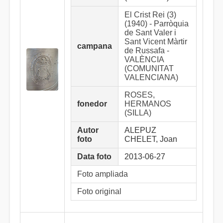
El Crist Rei (3)
(1940) - Parròquia
de Sant Valer i
Sant Vicent Màrtir
campana
de Russafa -
VALÈNCIA
(COMUNITAT
VALENCIANA)
ROSES,
fonedor
HERMANOS
(SILLA)
Autor
ALEPUZ
foto
CHELET, Joan
Data foto
2013-06-27
Foto ampliada
Foto original