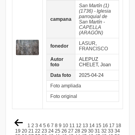
San Martín (1)
(1736) - Iglesia
parroquial de
campana
San Martín -
CAPELLA
(ARAGÓN)
LASUR,
fonedor
FRANCISCO
Autor
ALEPUZ
foto
CHELET, Joan
Data foto
2025-04-24
Foto ampliada
Foto original
1
2
3
4
5
6
7
8
9
10
11
12
13
14
15
16
17
18
19
20
21
22
23
24
25
26
27
28
29
30
31
32
33
34