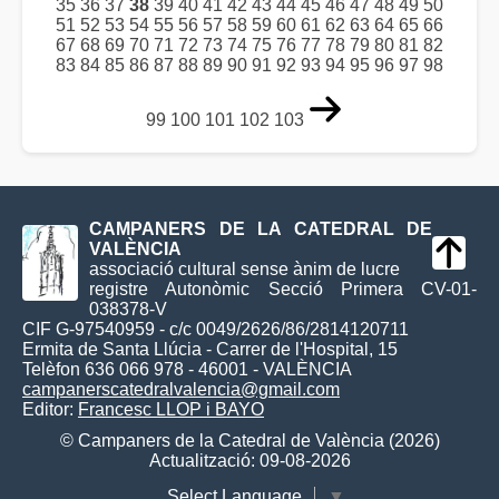
35
36
37
38
39
40
41
42
43
44
45
46
47
48
49
50
51
52
53
54
55
56
57
58
59
60
61
62
63
64
65
66
67
68
69
70
71
72
73
74
75
76
77
78
79
80
81
82
83
84
85
86
87
88
89
90
91
92
93
94
95
96
97
98
99
100
101
102
103
CAMPANERS DE LA CATEDRAL DE
VALÈNCIA
associació cultural sense ànim de lucre
registre Autonòmic Secció Primera CV-01-
038378-V
CIF G-97540959 - c/c 0049/2626/86/2814120711
Ermita de Santa Llúcia - Carrer de l'Hospital, 15
Telèfon 636 066 978 - 46001 - VALÈNCIA
campanerscatedralvalencia@gmail.com
Editor:
Francesc LLOP i BAYO
© Campaners de la Catedral de València (2026)
Actualització: 09-08-2026
Select Language
▼