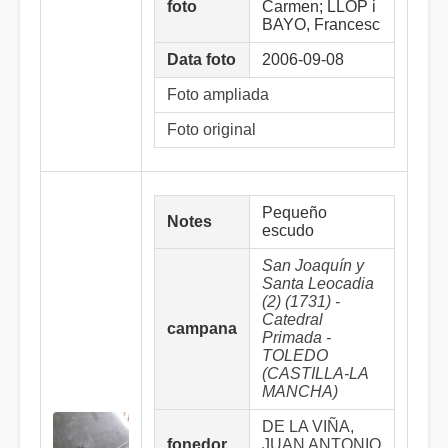
foto
Carmen; LLOP i
BAYO, Francesc
Data foto
2006-09-08
Foto ampliada
Foto original
Pequeño
Notes
escudo
San Joaquín y
Santa Leocadia
(2) (1731) -
Catedral
campana
Primada -
TOLEDO
(CASTILLA-LA
MANCHA)
DE LA VIÑA,
fonedor
JUAN ANTONIO