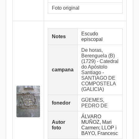
Foto original
Escudo
Notes
episcopal
De horas,
Berenguela (B)
(1729) - Catedral
do Apóstolo
campana
Santiago -
SANTIAGO DE
COMPOSTELA
(GALICIA)
GÜEMES,
fonedor
PEDRO DE
ÁLVARO
Autor
MUÑOZ, Mari
foto
Carmen; LLOP i
BAYO, Francesc