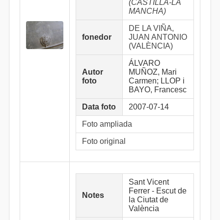
(CASTILLA-LA
MANCHA)
DE LA VIÑA,
fonedor
JUAN ANTONIO
(VALÈNCIA)
ÁLVARO
Autor
MUÑOZ, Mari
foto
Carmen; LLOP i
BAYO, Francesc
Data foto
2007-07-14
Foto ampliada
Foto original
Sant Vicent
Ferrer - Escut de
Notes
la Ciutat de
València