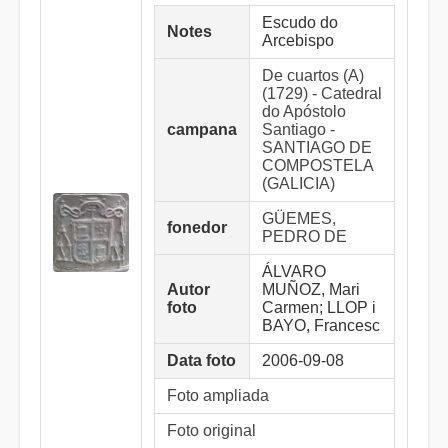
Escudo do
Notes
Arcebispo
De cuartos (A)
(1729) - Catedral
do Apóstolo
campana
Santiago -
SANTIAGO DE
COMPOSTELA
(GALICIA)
GÜEMES,
fonedor
PEDRO DE
ÁLVARO
Autor
MUÑOZ, Mari
foto
Carmen; LLOP i
BAYO, Francesc
Data foto
2006-09-08
Foto ampliada
Foto original