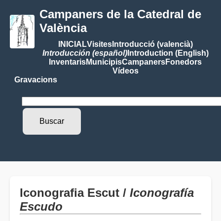
Campaners de la Catedral de
València
INICIAL
Visites
Introducció (valencià)
Introducción (español)
Introduction (English)
Inventaris
Municipis
Campaners
Fonedors
Vídeos
Gravacions
Iconografia Escut /
Iconografía
Escudo