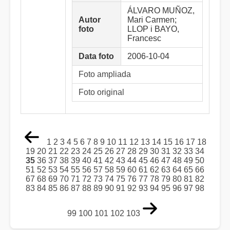
ÁLVARO MUÑOZ,
Autor
Mari Carmen;
foto
LLOP i BAYO,
Francesc
Data foto
2006-10-04
Foto ampliada
Foto original
1
2
3
4
5
6
7
8
9
10
11
12
13
14
15
16
17
18
19
20
21
22
23
24
25
26
27
28
29
30
31
32
33
34
35
36
37
38
39
40
41
42
43
44
45
46
47
48
49
50
51
52
53
54
55
56
57
58
59
60
61
62
63
64
65
66
67
68
69
70
71
72
73
74
75
76
77
78
79
80
81
82
83
84
85
86
87
88
89
90
91
92
93
94
95
96
97
98
99
100
101
102
103