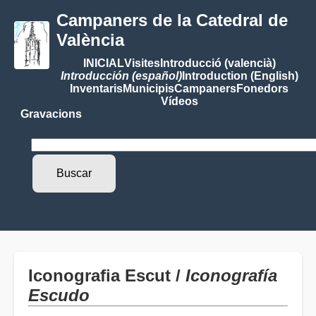
Campaners de la Catedral de
València
INICIAL
Visites
Introducció (valencià)
Introducción (español)
Introduction (English)
Inventaris
Municipis
Campaners
Fonedors
Vídeos
Gravacions
Iconografia Escut /
Iconografía
Escudo