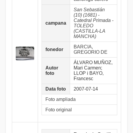
San Sebastián
(10) (1681) -
Catedral Primada -
campana
TOLEDO
(CASTILLA-LA
MANCHA)
BARCIA,
fonedor
GREGORIO DE
ÁLVARO MUÑOZ,
Autor
Mari Carmen;
foto
LLOP i BAYO,
Francesc
Data foto
2007-07-14
Foto ampliada
Foto original