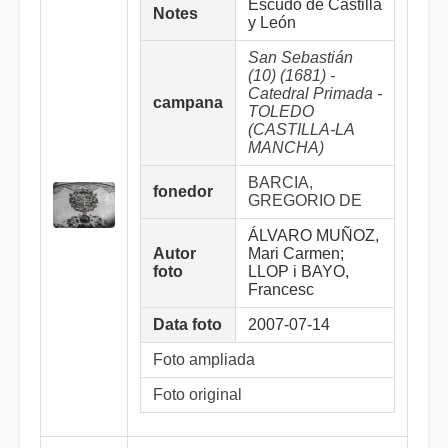
Escudo de Castilla
Notes
y León
San Sebastián
(10) (1681) -
Catedral Primada -
campana
TOLEDO
(CASTILLA-LA
MANCHA)
BARCIA,
fonedor
GREGORIO DE
ÁLVARO MUÑOZ,
Autor
Mari Carmen;
foto
LLOP i BAYO,
Francesc
Data foto
2007-07-14
Foto ampliada
Foto original