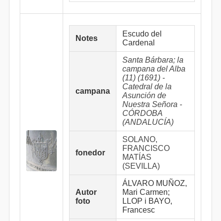
Escudo del
Notes
Cardenal
Santa Bárbara; la
campana del Alba
(11) (1691) -
Catedral de la
campana
Asunción de
Nuestra Señora -
CÓRDOBA
(ANDALUCÍA)
SOLANO,
FRANCISCO
fonedor
MATÍAS
(SEVILLA)
ÁLVARO MUÑOZ,
Autor
Mari Carmen;
foto
LLOP i BAYO,
Francesc