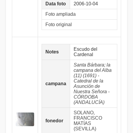
Data foto
2006-10-04
Foto ampliada
Foto original
Escudo del
Notes
Cardenal
Santa Bárbara; la
campana del Alba
(11) (1691) -
Catedral de la
campana
Asunción de
Nuestra Señora -
CÓRDOBA
(ANDALUCÍA)
SOLANO,
FRANCISCO
fonedor
MATÍAS
(SEVILLA)