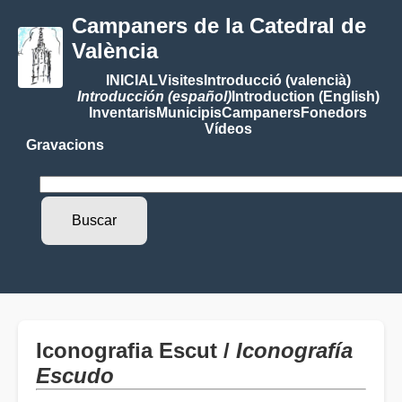
Campaners de la Catedral de
València
INICIAL
Visites
Introducció (valencià)
Introducción (español)
Introduction (English)
Inventaris
Municipis
Campaners
Fonedors
Vídeos
Gravacions
Iconografia Escut /
Iconografía
Escudo