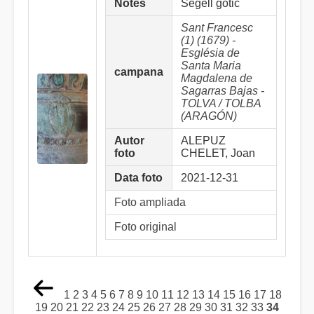
Notes
Segell gòtic
Sant Francesc
(1) (1679) -
Església de
Santa Maria
campana
Magdalena de
Sagarras Bajas -
TOLVA / TOLBA
(ARAGÓN)
Autor
ALEPUZ
foto
CHELET, Joan
Data foto
2021-12-31
Foto ampliada
Foto original
1
2
3
4
5
6
7
8
9
10
11
12
13
14
15
16
17
18
19
20
21
22
23
24
25
26
27
28
29
30
31
32
33
34