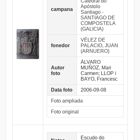
Catedral do
Apóstolo
campana
Santiago -
SANTIAGO DE
COMPOSTELA
(GALICIA)
VÉLEZ DE
fonedor
PALACIO, JUAN
(ARNUERO)
ÁLVARO
Autor
MUÑOZ, Mari
foto
Carmen; LLOP i
BAYO, Francesc
Data foto
2006-09-08
Foto ampliada
Foto original
Escudo do