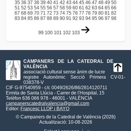
35
36
37
38
39
40
41
42
43
44
45
46
47
48
49
50
51
52
53
54
55
56
57
58
59
60
61
62
63
64
65
66
67
68
69
70
71
72
73
74
75
76
77
78
79
80
81
82
83
84
85
86
87
88
89
90
91
92
93
94
95
96
97
98
99
100
101
102
103
CAMPANERS DE LA CATEDRAL DE
VALÈNCIA
associació cultural sense ànim de lucre
registre Autonòmic Secció Primera CV-01-
038378-V
CIF G-97540959 - c/c 0049/2626/86/2814120711
Ermita de Santa Llúcia - Carrer de l'Hospital, 15
Telèfon 636 066 978 - 46001 - VALÈNCIA
campanerscatedralvalencia@gmail.com
Editor:
Francesc LLOP i BAYO
© Campaners de la Catedral de València (2026)
Actualització: 10-08-2026