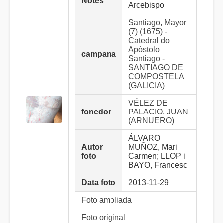
Notes
Arcebispo
Santiago, Mayor
(7) (1675) -
Catedral do
Apóstolo
campana
Santiago -
SANTIAGO DE
COMPOSTELA
(GALICIA)
VÉLEZ DE
fonedor
PALACIO, JUAN
(ARNUERO)
ÁLVARO
Autor
MUÑOZ, Mari
foto
Carmen; LLOP i
BAYO, Francesc
Data foto
2013-11-29
Foto ampliada
Foto original