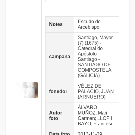
Escudo do
Notes
Arcebispo
Santiago, Mayor
(7) (1675) -
Catedral do
Apóstolo
campana
Santiago -
SANTIAGO DE
COMPOSTELA
(GALICIA)
VÉLEZ DE
fonedor
PALACIO, JUAN
(ARNUERO)
ÁLVARO
Autor
MUÑOZ, Mari
foto
Carmen; LLOP i
BAYO, Francesc
Data foto
2013-11-29