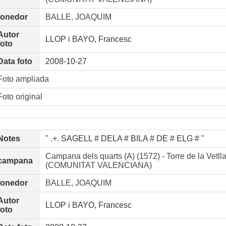
fonedor
BALLE, JOAQUIM
Autor
LLOP i BAYO, Francesc
foto
Data foto
2008-10-27
Foto ampliada
Foto original
Notes
" .+. SAGELL # DELA # BILA # DE # ELG # "
Campana dels quarts (A) (1572) - Torre de la Vetll
campana
(COMUNITAT VALENCIANA)
fonedor
BALLE, JOAQUIM
Autor
LLOP i BAYO, Francesc
foto