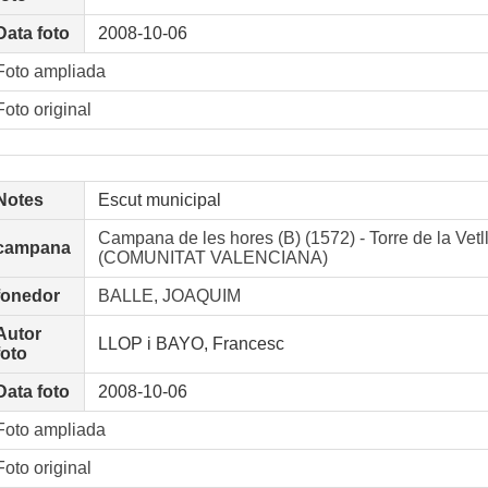
Data foto
2008-10-06
Foto ampliada
Foto original
Notes
Escut municipal
Campana de les hores (B) (1572) - Torre de la Vetl
campana
(COMUNITAT VALENCIANA)
fonedor
BALLE, JOAQUIM
Autor
LLOP i BAYO, Francesc
foto
Data foto
2008-10-06
Foto ampliada
Foto original