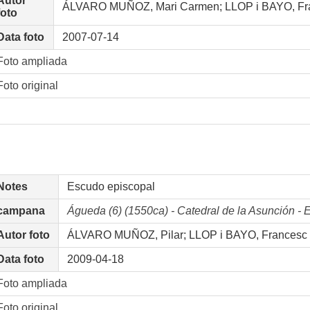
Autor
ÁLVARO MUÑOZ, Mari Carmen; LLOP i BAYO, Fr
foto
Data foto
2007-07-14
Foto ampliada
Foto original
Notes
Escudo episcopal
campana
Águeda (6) (1550ca) - Catedral de la Asunción
Autor foto
ÁLVARO MUÑOZ, Pilar; LLOP i BAYO, Francesc
Data foto
2009-04-18
Foto ampliada
Foto original