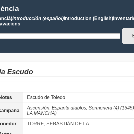
lència
encià)
Introducción (español)
Introduction (English)
Inventari
avacions
ía Escudo
Notes
Escudo de Toledo
Ascensión, Espanta diablos, Sermonera (4) (154
campana
LA MANCHA)
fonedor
TORRE, SEBASTIÁN DE LA