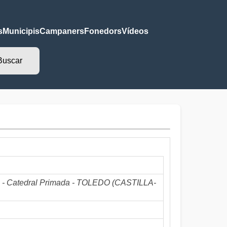
s
Municipis
Campaners
Fonedors
Vídeos
5) - Catedral Primada - TOLEDO (CASTILLA-