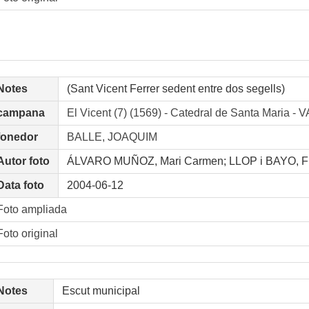
Notes
(Sant Vicent Ferrer sedent entre dos segells)
campana
El Vicent (7) (1569) - Catedral de Santa Mar
fonedor
BALLE, JOAQUIM
Autor foto
ÁLVARO MUÑOZ, Mari Carmen; LLOP i BAYO, F
Data foto
2004-06-12
Foto ampliada
Foto original
Notes
Escut municipal