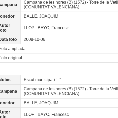
Campana de les hores (B) (1572) - Torre de la Vetl
campana
(COMUNITAT VALENCIANA)
fonedor
BALLE, JOAQUIM
Autor
LLOP i BAYO, Francesc
foto
Data foto
2008-10-06
Foto ampliada
Foto original
Notes
Escut municipal) "ii"
Campana de les hores (B) (1572) - Torre de la Vetl
campana
(COMUNITAT VALENCIANA)
fonedor
BALLE, JOAQUIM
Autor
LLOP i BAYO, Francesc
foto