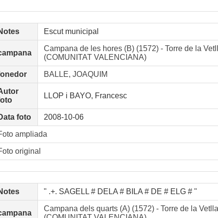
Notes
Escut municipal
Campana de les hores (B) (1572) - Torre de la Vetl
campana
(COMUNITAT VALENCIANA)
fonedor
BALLE, JOAQUIM
Autor
LLOP i BAYO, Francesc
foto
Data foto
2008-10-06
Foto ampliada
Foto original
Notes
" .+. SAGELL # DELA # BILA # DE # ELG # "
Campana dels quarts (A) (1572) - Torre de la Vetll
campana
(COMUNITAT VALENCIANA)