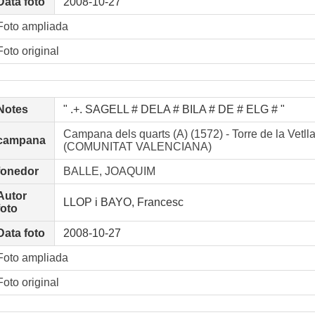
Data foto
2008-10-27
Foto ampliada
Foto original
Notes
" .+. SAGELL # DELA # BILA # DE # ELG # "
Campana dels quarts (A) (1572) - Torre de la Vetll
campana
(COMUNITAT VALENCIANA)
fonedor
BALLE, JOAQUIM
Autor
LLOP i BAYO, Francesc
foto
Data foto
2008-10-27
Foto ampliada
Foto original