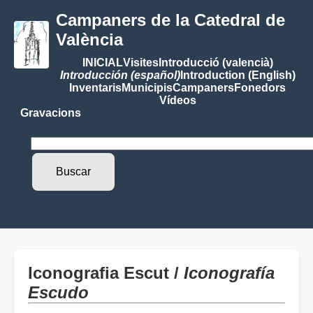
Campaners de la Catedral de
València
INICIAL
Visites
Introducció (valencià)
Introducción (español)
Introduction (English)
Inventaris
Municipis
Campaners
Fonedors
Vídeos
Gravacions
Iconografia Escut /
Iconografía
Escudo