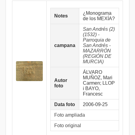
¿Monograma
Notes
de los MEXÍA?
San Andrés (2)
(1532) -
Parroquia de
campana
San Andrés -
MAZARRÓN
(REGIÓN DE
MURCIA)
ÁLVARO
MUÑOZ, Mari
Autor
Carmen; LLOP
foto
i BAYO,
Francesc
Data foto
2006-09-25
Foto ampliada
Foto original