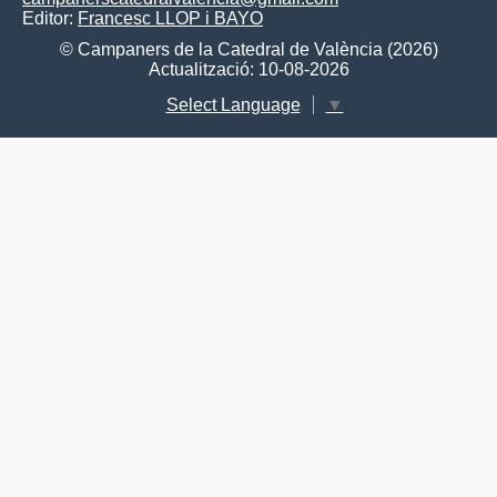
Editor:
Francesc LLOP i BAYO
© Campaners de la Catedral de València (2026)
Actualització: 10-08-2026
Select Language
▼