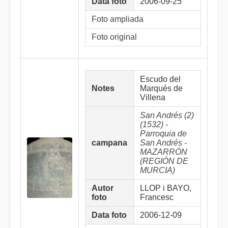
Data foto
2006-09-25
Foto ampliada
Foto original
Escudo del
Notes
Marqués de
Villena
San Andrés (2)
(1532) -
Parroquia de
campana
San Andrés -
MAZARRÓN
(REGIÓN DE
MURCIA)
Autor
LLOP i BAYO,
foto
Francesc
Data foto
2006-12-09