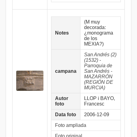
(M muy
decorada:
Notes
¿monograma
de los
MEXIA?)
San Andrés (2)
(1532) -
Parroquia de
campana
San Andrés -
MAZARRÓN
(REGIÓN DE
MURCIA)
Autor
LLOP i BAYO,
foto
Francesc
Data foto
2006-12-09
Foto ampliada
Foto original