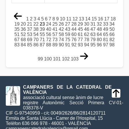
1
2
3
4
5
6
7
8
9
10
11
12
13
14
15
16
17
18
19
20
21
22
23
24
25
26
27
28
29
30
31
32
33
34
35
36
37
38
39
40
41
42
43
44
45
46
47
48
49
50
51
52
53
54
55
56
57
58
59
60
61
62
63
64
65
66
67
68
69
70
71
72
73
74
75
76
77
78
79
80
81
82
83
84
85
86
87
88
89
90
91
92
93
94
95
96
97
98
99
100
101
102
103
CAMPANERS DE LA CATEDRAL DE
VALÈNCIA
associació cultural sense ànim de lucre
registre Autonòmic Secció Primera CV-01-
038378-V
CIF G-97540959 - c/c 0049/2626/86/2814120711
Ermita de Santa Llúcia - Carrer de l'Hospital, 15
Telèfon 636 066 978 - 46001 - VALÈNCIA
campanerscatedralvalencia@gmail.com