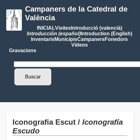
Campaners de la Catedral de
València
INICIAL
Visites
Introducció (valencià)
Introducción (español)
Introduction (English)
Inventaris
Municipis
Campaners
Fonedors
Vídeos
Gravacions
Iconografia Escut /
Iconografía
Escudo