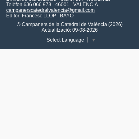
Telèfon 636 066 978 - 46001 - VALÈNCIA
campanerscatedralvalencia@gmail.com
Editor:
Francesc LLOP i BAYO
© Campaners de la Catedral de València (2026)
Actualització: 09-08-2026
Select Language
▼