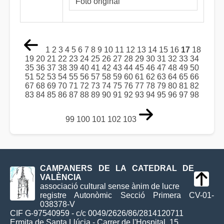
Foto original
1
2
3
4
5
6
7
8
9
10
11
12
13
14
15
16
17
18
19
20
21
22
23
24
25
26
27
28
29
30
31
32
33
34
35
36
37
38
39
40
41
42
43
44
45
46
47
48
49
50
51
52
53
54
55
56
57
58
59
60
61
62
63
64
65
66
67
68
69
70
71
72
73
74
75
76
77
78
79
80
81
82
83
84
85
86
87
88
89
90
91
92
93
94
95
96
97
98
99
100
101
102
103
CAMPANERS DE LA CATEDRAL DE
VALÈNCIA
associació cultural sense ànim de lucre
registre Autonòmic Secció Primera CV-01-
038378-V
CIF G-97540959 - c/c 0049/2626/86/2814120711
Ermita de Santa Llúcia - Carrer de l'Hospital, 15