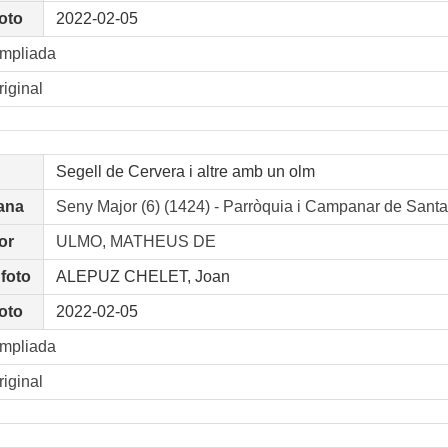
oto
2022-02-05
ampliada
riginal
Segell de Cervera i altre amb un olm
ana
Seny Major (6) (1424) - Parròquia i Campanar de S
or
ULMO, MATHEUS DE
 foto
ALEPUZ CHELET, Joan
oto
2022-02-05
ampliada
riginal