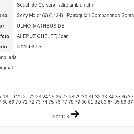
Segell de Cervera i altre amb un olm
ana
Seny Major (6) (1424) - Parròquia i Campanar de S
or
ULMO, MATHEUS DE
 foto
ALEPUZ CHELET, Joan
oto
2022-02-05
ampliada
riginal
7
18
19
20
21
22
23
24
25
26
27
28
29
30
31
32
33
34
35
36
37
7
68
69
70
71
72
73
74
75
76
77
78
79
80
81
82
83
84
85
86
87
102
103