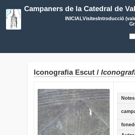
Campaners de la Catedral de Va
INICIAL
Visites
Introducció (val
Gr
Iconografia Escut /
Iconograf
Notes
camp
foned