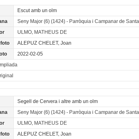
Escut amb un olm
ana
Seny Major (6) (1424) - Parròquia i Campanar de S
or
ULMO, MATHEUS DE
 foto
ALEPUZ CHELET, Joan
oto
2022-02-05
ampliada
riginal
Segell de Cervera i altre amb un olm
ana
Seny Major (6) (1424) - Parròquia i Campanar de S
or
ULMO, MATHEUS DE
 foto
ALEPUZ CHELET, Joan