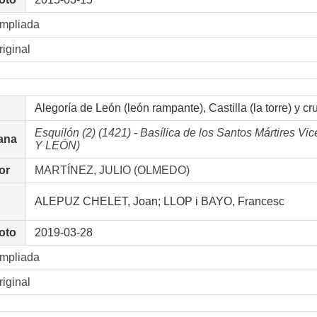
ampliada
riginal
Alegoría de León (león rampante), Castilla (la torre) y cr
Esquilón (2) (1421) - Basílica de los Santos Mártires V
ana
Y LEÓN)
or
MARTÍNEZ, JULIO (OLMEDO)
ALEPUZ CHELET, Joan; LLOP i BAYO, Francesc
oto
2019-03-28
ampliada
riginal