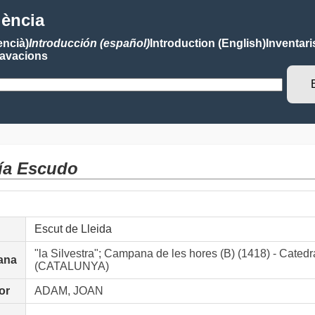
lència
encià)
Introducción (español)
Introduction (English)
Inventari
avacions
ía Escudo
Escut de Lleida
"la Silvestra"; Campana de les hores (B) (1418) - Cated
ana
(CATALUNYA)
or
ADAM, JOAN