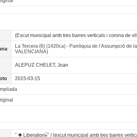
riginal
(Escut municipal amb tres barres verticals i corona de vil
La Tercera (6) (1420ca) - Parròquia de l'Assumpció d
ana
VALENCIANA)
ALEPUZ CHELET, Joan
oto
2015-03-15
ampliada
riginal
" ✱ Liberation
" / (escut municipal amb tres barres vertic
e