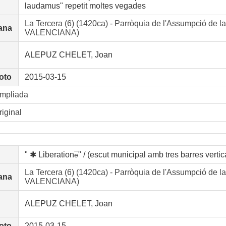
laudamus" repetit moltes vegades
La Tercera (6) (1420ca) - Parròquia de l'Assumpció d
ana
VALENCIANA)
ALEPUZ CHELET, Joan
oto
2015-03-15
ampliada
riginal
" ✱ Liberation
" / (escut municipal amb tres barres vertica
e
La Tercera (6) (1420ca) - Parròquia de l'Assumpció d
ana
VALENCIANA)
ALEPUZ CHELET, Joan
oto
2015-03-15