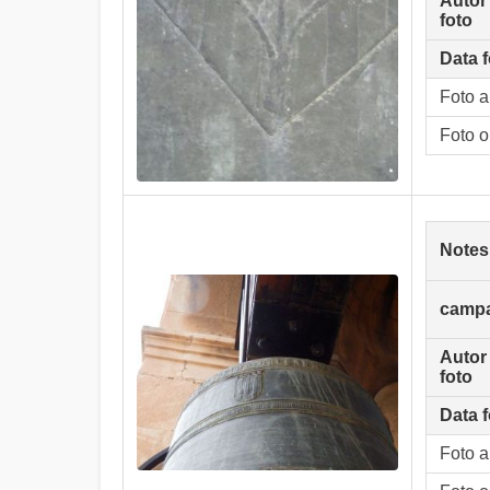
Autor
foto
Data f
Foto 
Foto o
Notes
camp
Autor
foto
Data f
Foto 