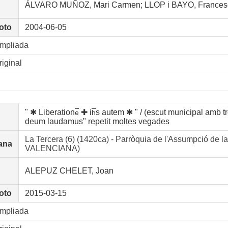
ÁLVARO MUÑOZ, Mari Carmen; LLOP i BAYO, Frances
oto
2004-06-05
ampliada
riginal
" ✱ Liberation
✚ i
s autem ✱ " / (escut municipal amb tre
e
h
deum laudamus" repetit moltes vegades
La Tercera (6) (1420ca) - Parròquia de l'Assumpció d
ana
VALENCIANA)
ALEPUZ CHELET, Joan
oto
2015-03-15
ampliada