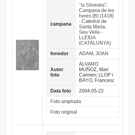
"la Silvestra";
Campana de les
hores (B) (1418)
- Catedral de
campana
Santa Maria,
Seu Vella -
LLEIDA
(CATALUNYA)
fonedor
ADAM, JOAN
ÁLVARO
Autor
MUÑOZ, Mari
foto
Carmen; LLOP i
BAYO, Francesc
Data foto
2004-05-22
Foto ampliada
Foto original