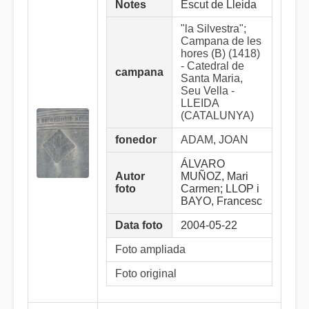
Notes
Escut de Lleida
"la Silvestra";
Campana de les
hores (B) (1418)
- Catedral de
campana
Santa Maria,
Seu Vella -
LLEIDA
(CATALUNYA)
fonedor
ADAM, JOAN
ÁLVARO
Autor
MUÑOZ, Mari
foto
Carmen; LLOP i
BAYO, Francesc
Data foto
2004-05-22
Foto ampliada
Foto original