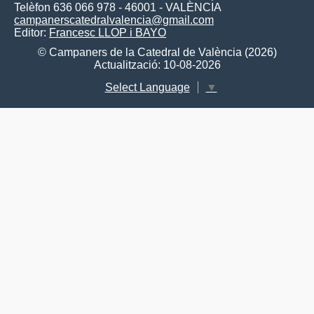
Telèfon 636 066 978 - 46001 - VALÈNCIA
campanerscatedralvalencia@gmail.com
Editor:
Francesc LLOP i BAYO
© Campaners de la Catedral de València (2026)
Actualització: 10-08-2026
Select Language
▼