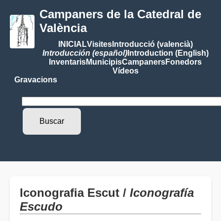
Campaners de la Catedral de
València
INICIAL
Visites
Introducció (valencià)
Introducción (español)
Introduction (English)
Inventaris
Municipis
Campaners
Fonedors
Vídeos
Gravacions
Iconografia Escut /
Iconografía
Escudo