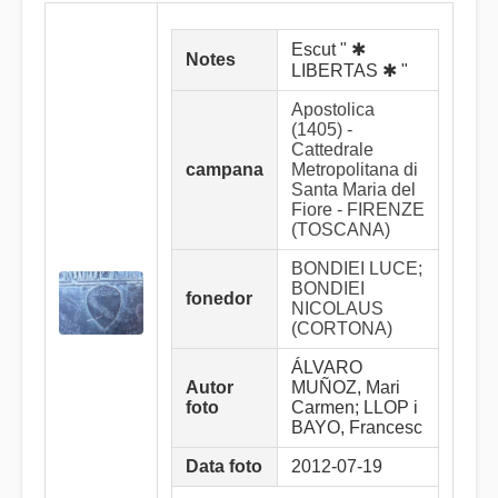
Escut " ✱
Notes
LIBERTAS ✱ "
Apostolica
(1405) -
Cattedrale
campana
Metropolitana di
Santa Maria del
Fiore - FIRENZE
(TOSCANA)
BONDIEI LUCE;
BONDIEI
fonedor
NICOLAUS
(CORTONA)
ÁLVARO
Autor
MUÑOZ, Mari
foto
Carmen; LLOP i
BAYO, Francesc
Data foto
2012-07-19