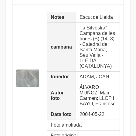
Notes
Escut de Lleida
"la Silvestra";
Campana de les
hores (B) (1418)
- Catedral de
campana
Santa Maria,
Seu Vella -
LLEIDA
(CATALUNYA)
fonedor
ADAM, JOAN
ÁLVARO
Autor
MUÑOZ, Mari
foto
Carmen; LLOP i
BAYO, Francesc
Data foto
2004-05-22
Foto ampliada
Foto original