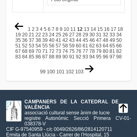
1
2
3
4
5
6
7
8
9
10
11
12
13
14
15
16
17
18
19
20
21
22
23
24
25
26
27
28
29
30
31
32
33
34
35
36
37
38
39
40
41
42
43
44
45
46
47
48
49
50
51
52
53
54
55
56
57
58
59
60
61
62
63
64
65
66
67
68
69
70
71
72
73
74
75
76
77
78
79
80
81
82
83
84
85
86
87
88
89
90
91
92
93
94
95
96
97
98
99
100
101
102
103
CAMPANERS DE LA CATEDRAL DE
VALÈNCIA
associació cultural sense ànim de lucre
registre Autonòmic Secció Primera CV-01-
038378-V
CIF G-97540959 - c/c 0049/2626/86/2814120711
Ermita de Santa Llúcia - Carrer de l'Hospital, 15