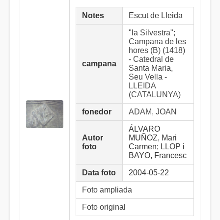
Notes
Escut de Lleida
"la Silvestra";
Campana de les
hores (B) (1418)
- Catedral de
campana
Santa Maria,
Seu Vella -
LLEIDA
(CATALUNYA)
fonedor
ADAM, JOAN
ÁLVARO
Autor
MUÑOZ, Mari
foto
Carmen; LLOP i
BAYO, Francesc
Data foto
2004-05-22
Foto ampliada
Foto original