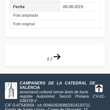
Fecha
06-08-2019
Foto ampliada
Foto original
1
2
CAMPANERS DE LA CATEDRAL DE
VALÈNCIA
associació cultural sense ànim de lucre
registre Autonòmic Secció Primera CV-01-
038378-V
CIF G-97540959 - c/c 0049/2626/86/2814120711
Ermita de Santa Llúcia - Carrer de l'Hospital, 15