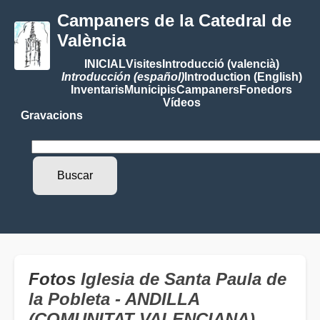
Campaners de la Catedral de
València
INICIAL
Visites
Introducció (valencià)
Introducción (español)
Introduction (English)
Inventaris
Municipis
Campaners
Fonedors
Vídeos
Gravacions
Fotos
Iglesia de Santa Paula de
la Pobleta - ANDILLA
(COMUNITAT VALENCIANA)