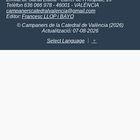
Telèfon 636 066 978 - 46001 - VALÈNCIA
campanerscatedralvalencia@gmail.com
Editor:
Francesc LLOP i BAYO
© Campaners de la Catedral de València (2026)
Actualització: 07-08-2026
Select Language
▼