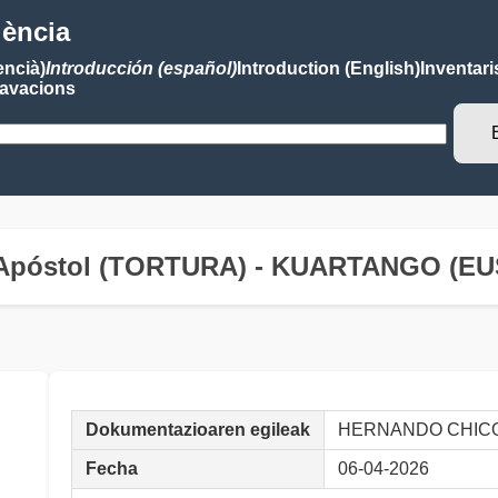
lència
encià)
Introducción (español)
Introduction (English)
Inventari
avacions
s Apóstol (TORTURA) - KUARTANGO (E
Dokumentazioaren egileak
HERNANDO CHICO,
Fecha
06-04-2026