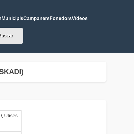
s
Municipis
Campaners
Fonedors
Vídeos
USKADI)
 Ulises