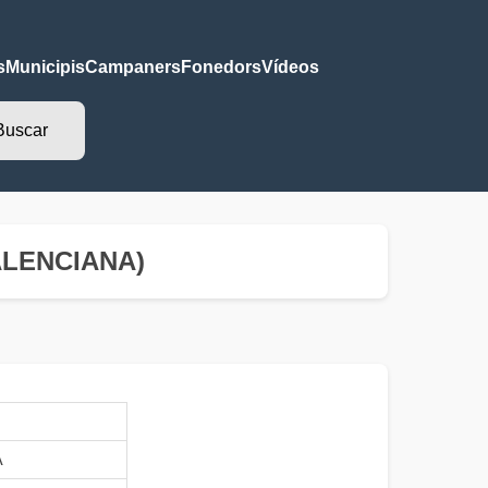
s
Municipis
Campaners
Fonedors
Vídeos
 VALENCIANA)
A