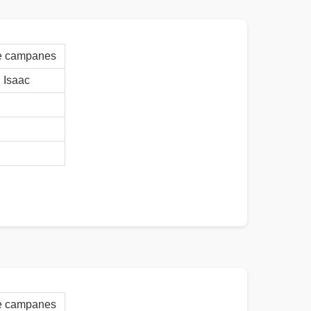
 de campanes
Isaac
 de campanes