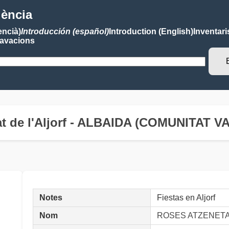
lència
encià)
Introducción (español)
Introduction (English)
Inventari
avacions
itat de l'Aljorf - ALBAIDA (COMUNITAT
Notes
Fiestas en Aljorf
Nom
ROSES ATZENET