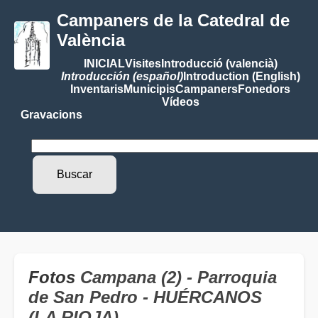
Campaners de la Catedral de
València
INICIAL
Visites
Introducció (valencià)
Introducción (español)
Introduction (English)
Inventaris
Municipis
Campaners
Fonedors
Vídeos
Gravacions
Fotos
Campana (2) - Parroquia
de San Pedro - HUÉRCANOS
(LA RIOJA)