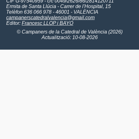
CIF G-97540959 - c/c 0049/2626/86/2814120711
Ermita de Santa Llúcia - Carrer de l'Hospital, 15
Telèfon 636 066 978 - 46001 - VALÈNCIA
campanerscatedralvalencia@gmail.com
Editor:
Francesc LLOP i BAYO
© Campaners de la Catedral de València (2026)
Actualització: 10-08-2026