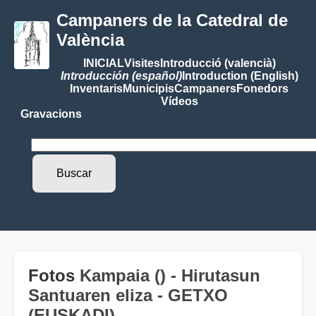
Campaners de la Catedral de
València
INICIAL
Visites
Introducció (valencià)
Introducción (español)
Introduction (English)
Inventaris
Municipis
Campaners
Fonedors
Vídeos
Gravacions
Fotos
Kampaia () - Hirutasun
Santuaren eliza - GETXO
(EUSKADI)