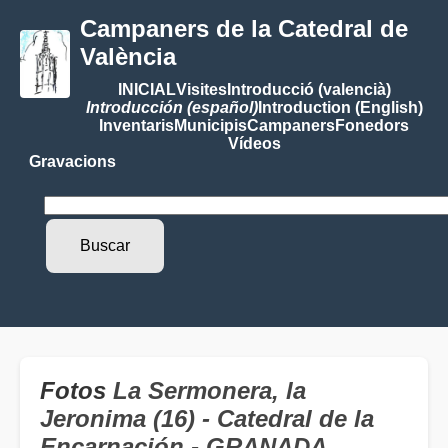
Campaners de la Catedral de
València
INICIAL
Visites
Introducció (valencià)
Introducción (español)
Introduction (English)
Inventaris
Municipis
Campaners
Fonedors
Vídeos
Gravacions
Fotos
La Sermonera, la
Jeronima (16) - Catedral de la
Encarnación - GRANADA