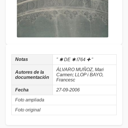
Notas
" ✱ DE ✱ I764 ✚ "
ÁLVARO MUÑOZ, Mari
Autores de la
Carmen; LLOP i BAYO,
documentación
Francesc
Fecha
27-09-2006
Foto ampliada
Foto original