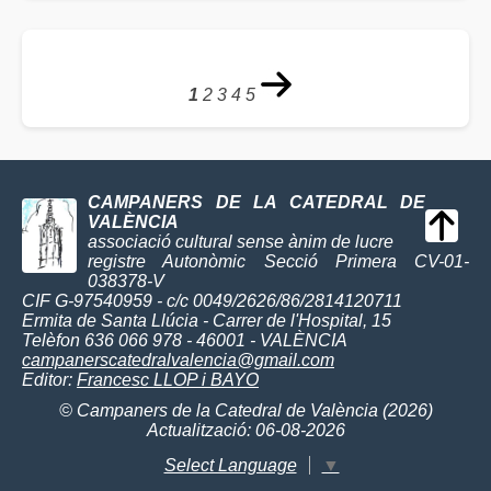
1
2
3
4
5
CAMPANERS DE LA CATEDRAL DE
VALÈNCIA
associació cultural sense ànim de lucre
registre Autonòmic Secció Primera CV-01-
038378-V
CIF G-97540959 - c/c 0049/2626/86/2814120711
Ermita de Santa Llúcia - Carrer de l'Hospital, 15
Telèfon 636 066 978 - 46001 - VALÈNCIA
campanerscatedralvalencia@gmail.com
Editor:
Francesc LLOP i BAYO
© Campaners de la Catedral de València (2026)
Actualització: 06-08-2026
Select Language
▼