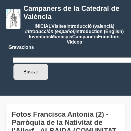
Campaners de la Catedral de
València
INICIAL
Visites
Introducció (valencià)
Introducción (español)
Introduction (English)
Inventaris
Municipis
Campaners
Fonedors
Vídeos
Gravacions
Fotos
Francisca Antonia (2) -
Parròquia de la Nativitat de
l'Aljorf - ALBAIDA (COMUNITAT