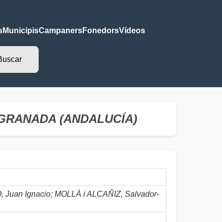
s
Municipis
Campaners
Fonedors
Vídeos
n - GRANADA (ANDALUCÍA)
uan Ignacio; MOLLÀ i ALCAÑIZ, Salvador-