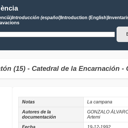
lència
encià)
Introducción (español)
Introduction (English)
Inventari
avacions
Latón (15) - Catedral de la Encarnació
Notas
La campana
Autores de la
GONZALO ÁLVARO, J
documentación
Artemi
Fecha
19-12-1992