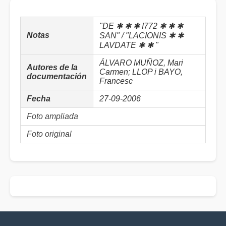
"DE ✱ ✱ ✱ I772 ✱ ✱ ✱
Notas
SAN" / "LACIONIS ✱ ✱
LAVDATE ✱ ✱ "
ÁLVARO MUÑOZ, Mari
Autores de la
Carmen; LLOP i BAYO,
documentación
Francesc
Fecha
27-09-2006
Foto ampliada
Foto original