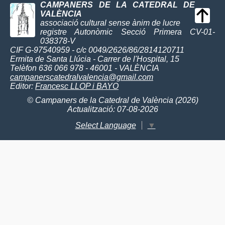
CAMPANERS DE LA CATEDRAL DE
VALÈNCIA
associació cultural sense ànim de lucre
registre Autonòmic Secció Primera CV-01-
038378-V
CIF G-97540959 - c/c 0049/2626/86/2814120711
Ermita de Santa Llúcia - Carrer de l'Hospital, 15
Telèfon 636 066 978 - 46001 - VALÈNCIA
campanerscatedralvalencia@gmail.com
Editor:
Francesc LLOP i BAYO
© Campaners de la Catedral de València (2026)
Actualització: 07-08-2026
Select Language
▼