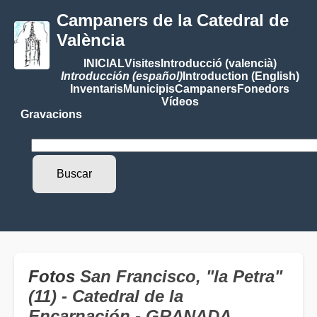
Campaners de la Catedral de
València
INICIAL
Visites
Introducció (valencià)
Introducción (español)
Introduction (English)
Inventaris
Municipis
Campaners
Fonedors
Vídeos
Gravacions
Fotos
San Francisco, "la Petra"
(11) - Catedral de la
Encarnación - GRANADA