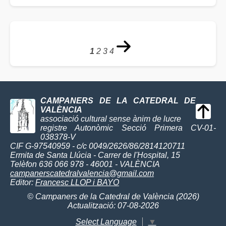
1
2
3
4
CAMPANERS DE LA CATEDRAL DE
VALÈNCIA
associació cultural sense ànim de lucre
registre Autonòmic Secció Primera CV-01-
038378-V
CIF G-97540959 - c/c 0049/2626/86/2814120711
Ermita de Santa Llúcia - Carrer de l'Hospital, 15
Telèfon 636 066 978 - 46001 - VALÈNCIA
campanerscatedralvalencia@gmail.com
Editor:
Francesc LLOP i BAYO
© Campaners de la Catedral de València (2026)
Actualització: 07-08-2026
Select Language
▼