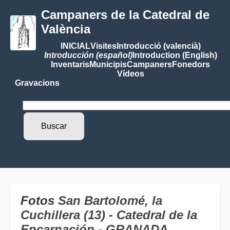
Campaners de la Catedral de
València
INICIAL
Visites
Introducció (valencià)
Introducción (español)
Introduction (English)
Inventaris
Municipis
Campaners
Fonedors
Vídeos
Gravacions
Fotos
San Bartolomé, la
Cuchillera (13) - Catedral de la
Encarnación - GRANADA