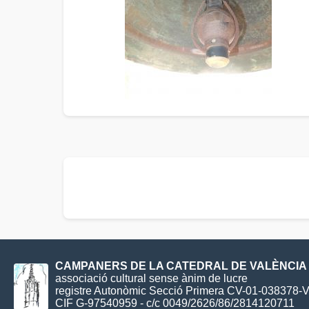
CAMPANERS DE LA CATEDRAL DE VALÈNCIA
associació cultural sense ànim de lucre
registre Autonòmic Secció Primera CV-01-038378-
CIF G-97540959 - c/c 0049/2626/86/2814120711