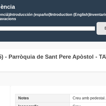
lència
encià)
Introducción (español)
Introduction (English)
Inventari
avacions
5) - Parròquia de Sant Pere Apòstol 
Notes
Creu amb pedestal.