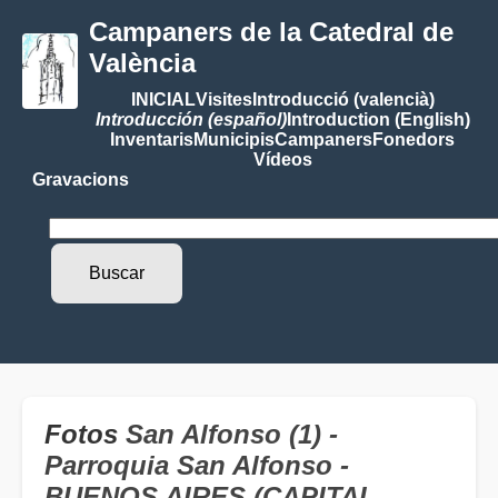
Campaners de la Catedral de
València
INICIAL
Visites
Introducció (valencià)
Introducción (español)
Introduction (English)
Inventaris
Municipis
Campaners
Fonedors
Vídeos
Gravacions
Fotos
San Alfonso (1) -
Parroquia San Alfonso -
BUENOS AIRES (CAPITAL