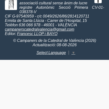
associació cultural sense ànim de lucre
registre Autonòmic Secció Primera CV-01-
038378-V
CIF G-97540959 - c/c 0049/2626/86/2814120711
Ermita de Santa Llúcia - Carrer de l'Hospital, 15
Telèfon 636 066 978 - 46001 - VALÈNCIA
campanerscatedralvalencia@gmail.com
Editor:
Francesc LLOP i BAYO
© Campaners de la Catedral de València (2026)
Actualització: 08-08-2026
Select Language
▼