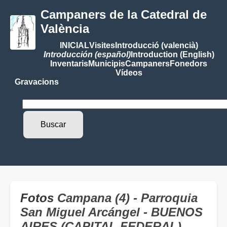
Campaners de la Catedral de
València
INICIAL
Visites
Introducció (valencià)
Introducción (español)
Introduction (English)
Inventaris
Municipis
Campaners
Fonedors
Vídeos
Gravacions
Fotos
Campana (4) - Parroquia
San Miguel Arcángel - BUENOS
AIRES (CAPITAL FEDERAL)