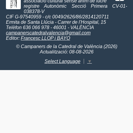
associació cultural sense ànim de lucre
registre Autonòmic Secció Primera CV-01-
038378-V
CIF G-97540959 - c/c 0049/2626/86/2814120711
Ermita de Santa Llúcia - Carrer de l'Hospital, 15
Telèfon 636 066 978 - 46001 - VALÈNCIA
campanerscatedralvalencia@gmail.com
Editor:
Francesc LLOP i BAYO
© Campaners de la Catedral de València (2026)
Actualització: 08-08-2026
Select Language
▼