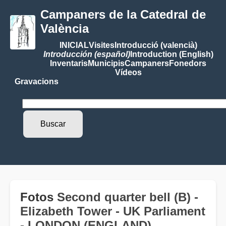
Campaners de la Catedral de
València
INICIAL
Visites
Introducció (valencià)
Introducción (español)
Introduction (English)
Inventaris
Municipis
Campaners
Fonedors
Vídeos
Gravacions
Fotos
Second quarter bell (B) -
Elizabeth Tower - UK Parliament
- LONDON (ENGLAND)