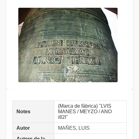
(Marca de fàbrica) "LVIS
Notes
MANES / MEYZO / ANO
i82I"
Autor
MAÑES, LUIS
Autors de la