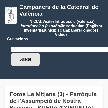
Campaners de la Catedral de
València
INICIAL
Visites
Introducció (valencià)
Introducción (español)
Introduction (English)
Inventaris
Municipis
Campaners
Fonedors
Vídeos
Gravacions
Fotos
La Mitjana (3) - Parròquia
de l'Assumpció de Nostra
Senyora - SUERA (COMUNITAT