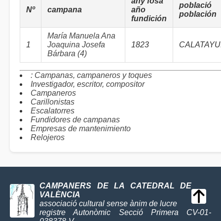
any fosa
població
Nº
campana
año
población
fundición
María Manuela Ana
1
Joaquina Josefa
1823
CALATAY
Bárbara (4)
: Campanas, campaneros y toques
Investigador, escritor, compositor
Campaneros
Carillonistas
Escalatorres
Fundidores de campanas
Empresas de mantenimiento
Relojeros
CAMPANERS DE LA CATEDRAL DE
VALÈNCIA
associació cultural sense ànim de lucre
registre Autonòmic Secció Primera CV-01-