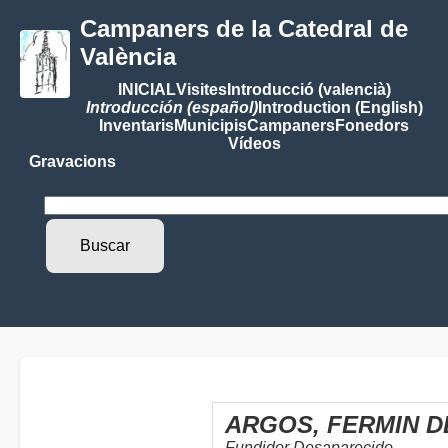
Campaners de la Catedral de
València
INICIAL
Visites
Introducció (valencià)
Introducción (español)
Introduction (English)
Inventaris
Municipis
Campaners
Fonedors
Vídeos
Gravacions
ARGOS, FERMIN DE
Fundidor Desaparecido