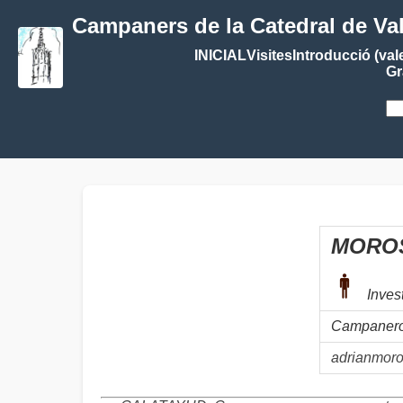
Campaners de la Catedral de Va
INICIAL
Visites
Introducció (val
Gr
MOROS
Inves
Campanero 
adrianmor