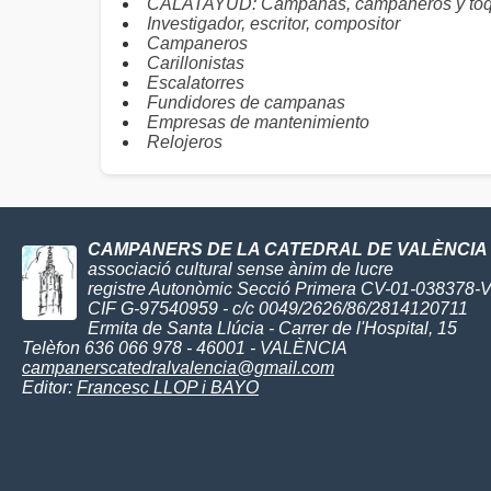
CALATAYUD: Campanas, campaneros y to
Investigador, escritor, compositor
Campaneros
Carillonistas
Escalatorres
Fundidores de campanas
Empresas de mantenimiento
Relojeros
CAMPANERS DE LA CATEDRAL DE VALÈNCIA
associació cultural sense ànim de lucre
registre Autonòmic Secció Primera CV-01-038378-
CIF G-97540959 - c/c 0049/2626/86/2814120711
Ermita de Santa Llúcia - Carrer de l'Hospital, 15
Telèfon 636 066 978 - 46001 - VALÈNCIA
campanerscatedralvalencia@gmail.com
Editor:
Francesc LLOP i BAYO