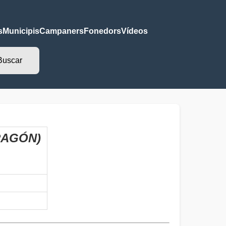
s
Municipis
Campaners
Fonedors
Vídeos
RAGÓN)