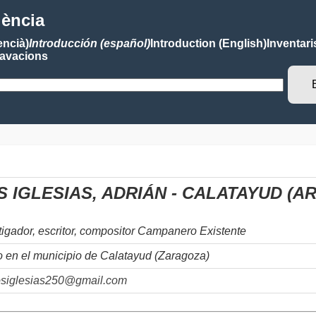
lència
encià)
Introducción (español)
Introduction (English)
Inventari
avacions
 IGLESIAS, ADRIÁN - CALATAYUD (A
tigador, escritor, compositor Campanero Existente
en el municipio de Calatayud (Zaragoza)
osiglesias250@gmail.com