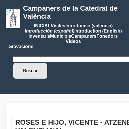
Campaners de la Catedral de
València
INICIAL
Visites
Introducció (valencià)
Introducción (español)
Introduction (English)
Inventaris
Municipis
Campaners
Fonedors
Vídeos
Gravacions
ROSES E HIJO, VICENTE - ATZE