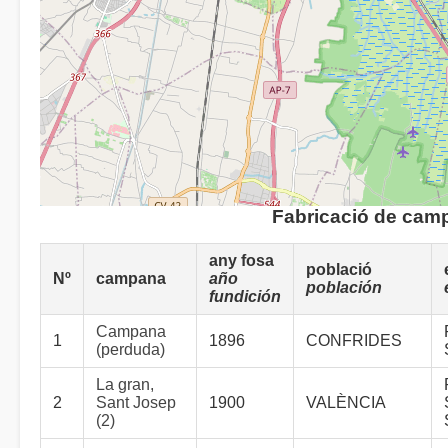
Fabricació de cam
any fosa
població
Nº
campana
año
población
fundición
Campana
1
1896
CONFRIDES
(perduda)
La gran,
2
Sant Josep
1900
VALÈNCIA
(2)