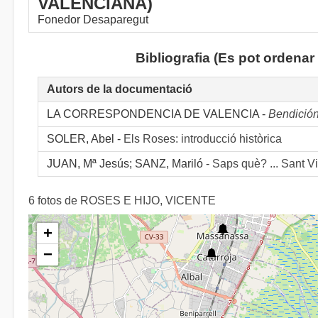
VALENCIANA)
Fonedor Desaparegut
Bibliografia (Es pot ordena
Autors de la documentació
LA CORRESPONDENCIA DE VALENCIA -
Bendició
SOLER, Abel -
Els Roses: introducció històrica
JUAN, Mª Jesús; SANZ, Mariló -
Saps què? ... Sant V
6 fotos de ROSES E HIJO, VICENTE
+
−