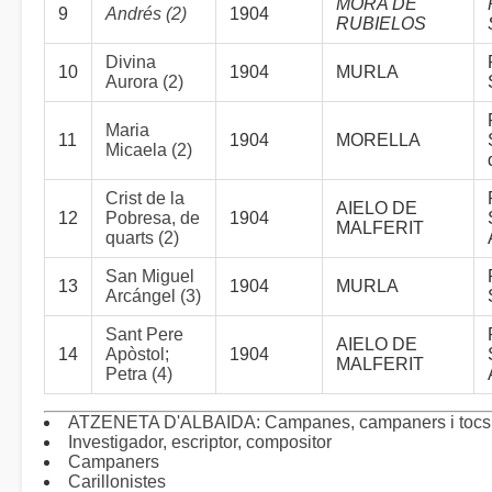
MORA DE
9
Andrés (2)
1904
RUBIELOS
Divina
10
1904
MURLA
Aurora (2)
Maria
11
1904
MORELLA
Micaela (2)
Crist de la
AIELO DE
12
Pobresa, de
1904
MALFERIT
quarts (2)
San Miguel
13
1904
MURLA
Arcángel (3)
Sant Pere
AIELO DE
14
Apòstol;
1904
MALFERIT
Petra (4)
ATZENETA D'ALBAIDA: Campanes, campaners i tocs
Investigador, escriptor, compositor
Campaners
Carillonistes