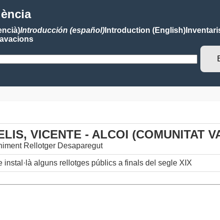
lència
encià)
Introducción (español)
Introduction (English)
Inventari
avacions
LIS, VICENTE - ALCOI (COMUNITAT 
iment Rellotger Desaparegut
 instal·là alguns rellotges públics a finals del segle XIX