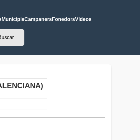
s
Municipis
Campaners
Fonedors
Vídeos
VALENCIANA)