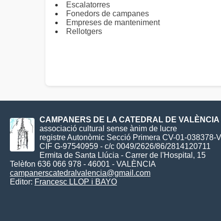
Escalatorres
Fonedors de campanes
Empreses de manteniment
Rellotgers
CAMPANERS DE LA CATEDRAL DE VALÈNCIA
associació cultural sense ànim de lucre
registre Autonòmic Secció Primera CV-01-038378-
CIF G-97540959 - c/c 0049/2626/86/2814120711
Ermita de Santa Llúcia - Carrer de l'Hospital, 15
Telèfon 636 066 978 - 46001 - VALÈNCIA
campanerscatedralvalencia@gmail.com
Editor:
Francesc LLOP i BAYO