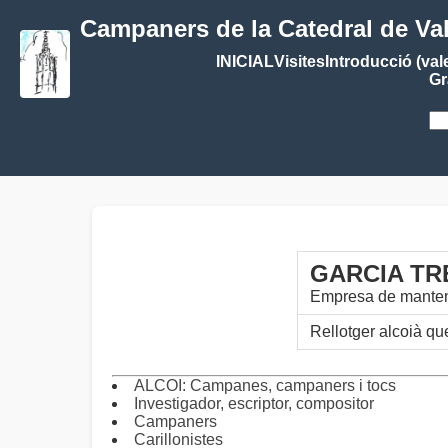
Campaners de la Catedral de Va
INICIAL
Visites
Introducció (val
Gr
GARCIA TRE
Empresa de manten
Rellotger alcoià que
ALCOI: Campanes, campaners i tocs
Investigador, escriptor, compositor
Campaners
Carillonistes