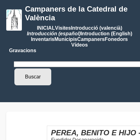
Campaners de la Catedral de
València
INICIAL
Visites
Introducció (valencià)
Introducción (español)
Introduction (English)
Inventaris
Municipis
Campaners
Fonedors
Vídeos
Gravacions
PEREA, BENITO E HIJO 
Fundidor Desaparecido