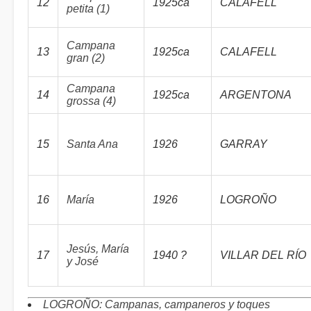
12
1925ca
CALAFELL
petita (1)
Campana
13
1925ca
CALAFELL
gran (2)
Campana
14
1925ca
ARGENTONA
grossa (4)
15
Santa Ana
1926
GARRAY
16
María
1926
LOGROÑO
Jesús, María
17
1940 ?
VILLAR DEL RÍO
y José
LOGROÑO: Campanas, campaneros y toques