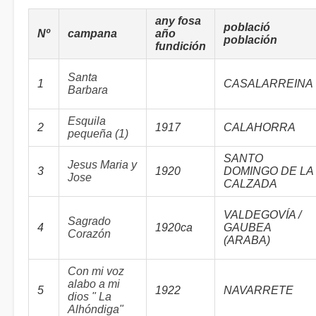
any fosa
població
Nº
campana
año
población
fundición
Santa
1
CASALARREINA
Barbara
Esquila
2
1917
CALAHORRA
pequeña (1)
SANTO
Jesus Maria y
3
1920
DOMINGO DE LA
Jose
CALZADA
VALDEGOVÍA /
Sagrado
4
1920ca
GAUBEA
Corazón
(ARABA)
Con mi voz
alabo a mi
5
1922
NAVARRETE
dios " La
Alhóndiga"