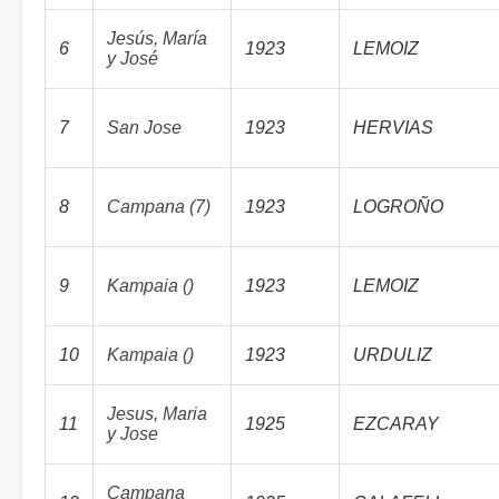
Jesús, María
6
1923
LEMOIZ
y José
7
San Jose
1923
HERVIAS
8
Campana (7)
1923
LOGROÑO
9
Kampaia ()
1923
LEMOIZ
10
Kampaia ()
1923
URDULIZ
Jesus, Maria
11
1925
EZCARAY
y Jose
Campana