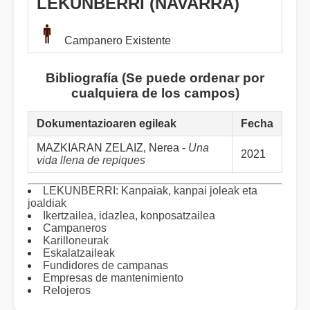
LEKUNBERRI (NAVARRA)
Campanero Existente
Bibliografía (Se puede ordenar por
cualquiera de los campos)
Dokumentazioaren egileak
Fecha
MAZKIARAN ZELAIZ, Nerea -
Una
2021
vida llena de repiques
LEKUNBERRI: Kanpaiak, kanpai joleak eta
joaldiak
Ikertzailea, idazlea, konposatzailea
Campaneros
Karilloneurak
Eskalatzaileak
Fundidores de campanas
Empresas de mantenimiento
Relojeros