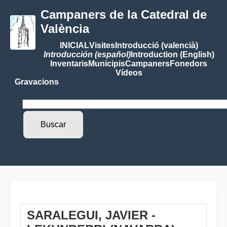
Campaners de la Catedral de
València
INICIAL
Visites
Introducció (valencià)
Introducción (español)
Introduction (English)
Inventaris
Municipis
Campaners
Fonedors
Vídeos
Gravacions
SARALEGUI, JAVIER -