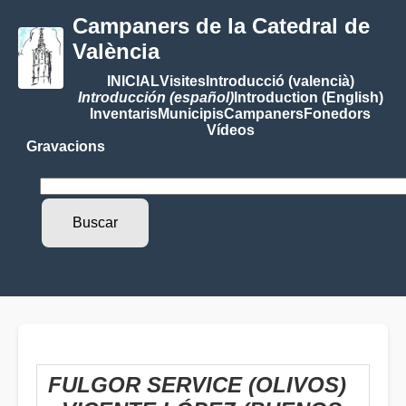
Campaners de la Catedral de
València
INICIAL
Visites
Introducció (valencià)
Introducción (español)
Introduction (English)
Inventaris
Municipis
Campaners
Fonedors
Vídeos
Gravacions
FULGOR SERVICE (OLIVOS)