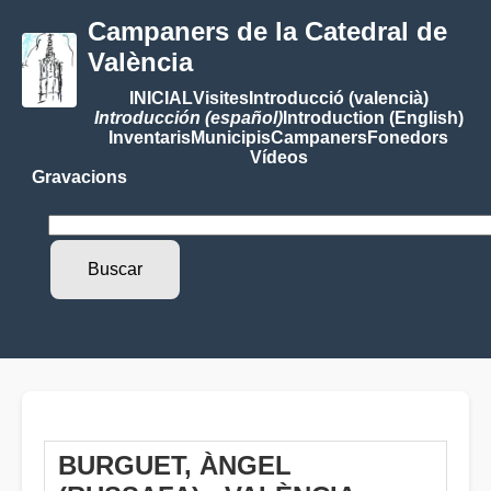
Campaners de la Catedral de
València
INICIAL
Visites
Introducció (valencià)
Introducción (español)
Introduction (English)
Inventaris
Municipis
Campaners
Fonedors
Vídeos
Gravacions
BURGUET, ÀNGEL