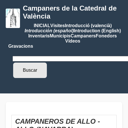
Campaners de la Catedral de
València
INICIAL
Visites
Introducció (valencià)
Introducción (español)
Introduction (English)
Inventaris
Municipis
Campaners
Fonedors
Vídeos
Gravacions
CAMPANEROS DE ALLO -