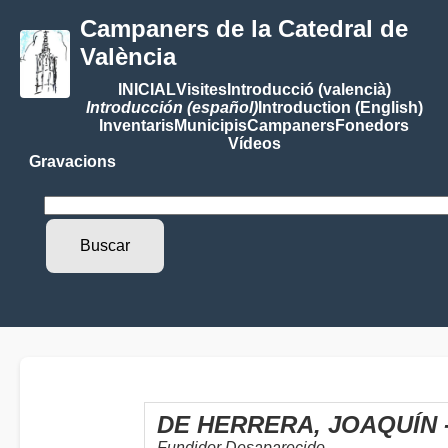
Campaners de la Catedral de
València
INICIAL
Visites
Introducció (valencià)
Introducción (español)
Introduction (English)
Inventaris
Municipis
Campaners
Fonedors
Vídeos
Gravacions
DE HERRERA, JOAQUÍN -
Fundidor Desaparecido