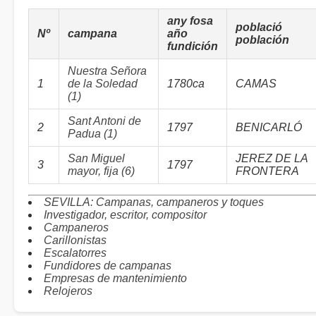
any fosa
població
Nº
campana
año
población
fundición
Nuestra Señora
1
de la Soledad
1780ca
CAMAS
(1)
Sant Antoni de
2
1797
BENICARLÓ
Padua (1)
San Miguel
JEREZ DE LA
3
1797
mayor, fija (6)
FRONTERA
SEVILLA: Campanas, campaneros y toques
Investigador, escritor, compositor
Campaneros
Carillonistas
Escalatorres
Fundidores de campanas
Empresas de mantenimiento
Relojeros