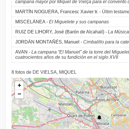
campana mayor por Miquel de Vielça para el convento 
MARTÍN NOGUERA, Francesc Xavier tr. -
Últim testam
MISCELÁNEA -
El Miguelete y sus campanas
RUIZ DE LIHORY, José (Barón de Alcahalí) -
La Música
JORDÁN MONTAÑÉS, Manuel -
Cimbalillo para la cate
AVAN -
La campana “El Manuel” de la torre del Miguele
cuatrocientos años de su fundición en el siglo XVII
8 fotos de DE VIELSA, MIQUEL
+
−