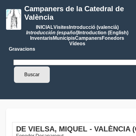
Campaners de la Catedral de
València
INICIAL
Visites
Introducció (valencià)
Introducción (español)
Introduction (English)
Inventaris
Municipis
Campaners
Fonedors
Vídeos
Gravacions
DE VIELSA, MIQUEL - VALÈNCIA
Fonedor Desaparegut