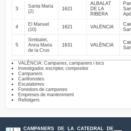
ALBALAT
Par
Santa Maria
3
1621
DE LA
San
(2)
RIBERA
Apò
El Manuel
Cat
4
1621
VALÈNCIA
(10)
San
Simbalet,
Cat
5
Anna Maria
1631
VALÈNCIA
San
de la Crus
VALÈNCIA: Campanes, campaners i tocs
Investigador, escriptor, compositor
Campaners
Carillonistes
Escalatorres
Fonedors de campanes
Empreses de manteniment
Rellotgers
CAMPANERS DE LA CATEDRAL DE