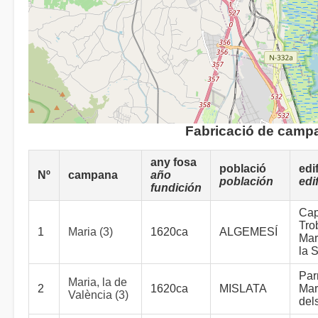
Fabricació de camp
any fosa
població
edif
Nº
campana
año
población
edi
fundición
Cap
Tro
1
Maria (3)
1620ca
ALGEMESÍ
Mar
la S
Par
Maria, la de
2
1620ca
MISLATA
Mar
València (3)
del