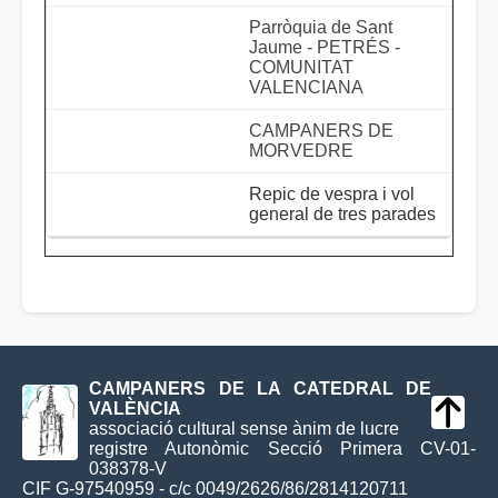
Parròquia de Sant
Jaume - PETRÉS -
COMUNITAT
VALENCIANA
CAMPANERS DE
MORVEDRE
Repic de vespra i vol
general de tres parades
CAMPANERS DE LA CATEDRAL DE
VALÈNCIA
associació cultural sense ànim de lucre
registre Autonòmic Secció Primera CV-01-
038378-V
CIF G-97540959 - c/c 0049/2626/86/2814120711