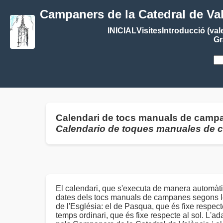
Campaners de la Catedral de Va
INICIAL
Visites
Introducció (val
Gr
Calendari de tocs manuals de campan
Calendario de toques manuales de
El calendari, que s'executa de manera automàti
dates dels tocs manuals de campanes segons le
de l'Església: el de Pasqua, que és fixe respecte 
temps ordinari, que és fixe respecte al sol. L'ad