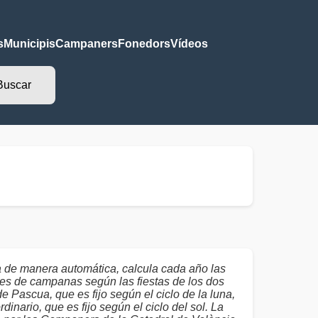
s
Municipis
Campaners
Fonedors
Vídeos
a de manera automática, calcula cada año las
es de campanas según las fiestas de los dos
de Pascua, que es fijo según el ciclo de la luna,
dinario, que es fijo según el ciclo del sol. La