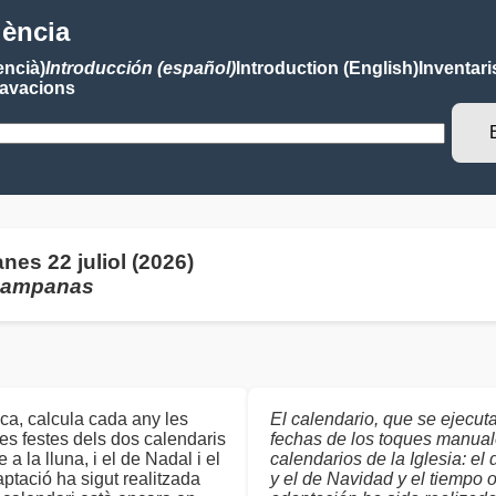
lència
encià)
Introducción (español)
Introduction (English)
Inventari
avacions
es 22 juliol (2026)
 campanas
ca, calcula cada any les
El calendario, que se ejecut
s festes dels dos calendaris
fechas de los toques manual
a la lluna, i el de Nadal i el
calendarios de la Iglesia: el 
aptació ha sigut realitzada
y el de Navidad y el tiempo or