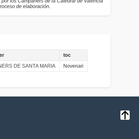
a por los Campaners de la Catedral de València
proceso de elaboración.
er
toc
ERS DE SANTA MARIA
Novenari