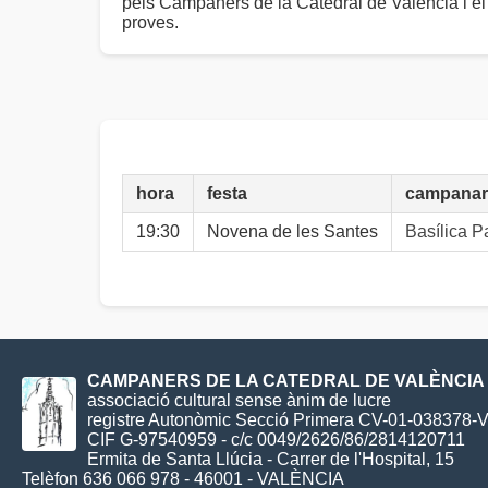
pels Campaners de la Catedral de València i el
proves.
hora
festa
campanar
19:30
Novena de les Santes
Basílica 
CAMPANERS DE LA CATEDRAL DE VALÈNCIA
associació cultural sense ànim de lucre
registre Autonòmic Secció Primera CV-01-038378-
CIF G-97540959 - c/c 0049/2626/86/2814120711
Ermita de Santa Llúcia - Carrer de l'Hospital, 15
Telèfon 636 066 978 - 46001 - VALÈNCIA