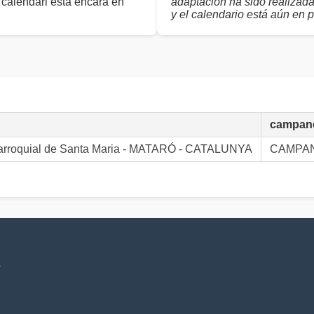
 calendari està encara en
adaptación ha sido realizad
y el calendario está aún en 
campan
Parroquial de Santa Maria - MATARÓ - CATALUNYA
CAMPAN
V